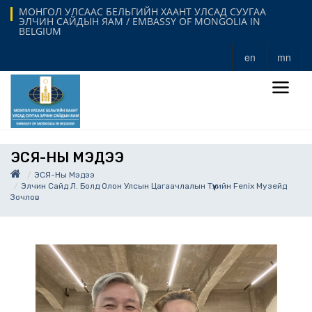
МОНГОЛ УЛСААС БЕЛЬГИЙН ХААНТ УЛСАД СУУГАА
ЭЛЧИН САЙДЫН ЯАМ / EMBASSY OF MONGOLIA IN
BELGIUM
en
mn
ЭСЯ-НЫ МЭДЭЭ
ЭСЯ-Ны Мэдээ
Элчин Сайд Л. Болд Олон Улсын Цагаачлалын Түүхийн Fenix Музейд
Зочлов