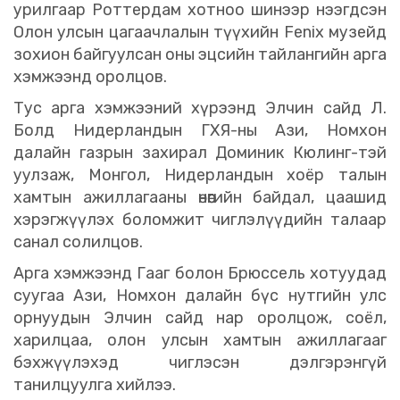
урилгаар Роттердам хотноо шинээр нээгдсэн
Олон улсын цагаачлалын түүхийн Fenix музейд
зохион байгуулсан оны эцсийн тайлангийн арга
хэмжээнд оролцов.
Тус арга хэмжээний хүрээнд Элчин сайд Л.
Болд Нидерландын ГХЯ-ны Ази, Номхон
далайн газрын захирал Доминик Кюлинг-тэй
уулзаж, Монгол, Нидерландын хоёр талын
хамтын ажиллагааны өнөөгийн байдал, цаашид
хэрэгжүүлэх боломжит чиглэлүүдийн талаар
санал солилцов.
Арга хэмжээнд Гааг болон Брюссель хотуудад
суугаа Ази, Номхон далайн бүс нутгийн улс
орнуудын Элчин сайд нар оролцож, соёл,
харилцаа, олон улсын хамтын ажиллагааг
бэхжүүлэхэд чиглэсэн дэлгэрэнгүй
танилцуулга хийлээ.