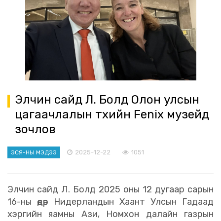
Элчин сайд Л. Болд Олон улсын
цагаачлалын түүхийн Fenix музейд
зочлов
2025-12-22
1051
ЭСЯ-НЫ МЭДЭЭ
Элчин сайд Л. Болд 2025 оны 12 дугаар сарын
16-ны өдөр Нидерландын Хаант Улсын Гадаад
хэргийн яамны Ази, Номхон далайн газрын