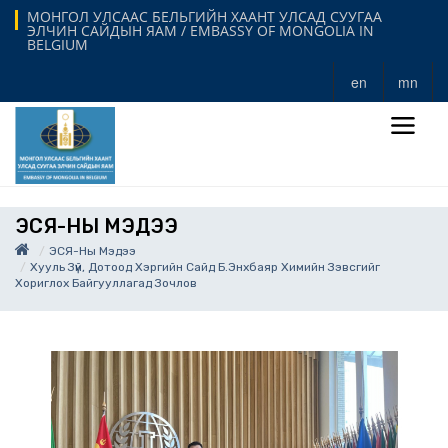
МОНГОЛ УЛСААС БЕЛЬГИЙН ХААНТ УЛСАД СУУГАА
ЭЛЧИН САЙДЫН ЯАМ / EMBASSY OF MONGOLIA IN
BELGIUM
en
mn
ЭСЯ-НЫ МЭДЭЭ
ЭСЯ-Ны Мэдээ
Хууль Зүй, Дотоод Хэргийн Сайд Б.Энхбаяр Химийн Зэвсгийг
Хориглох Байгууллагад Зочлов