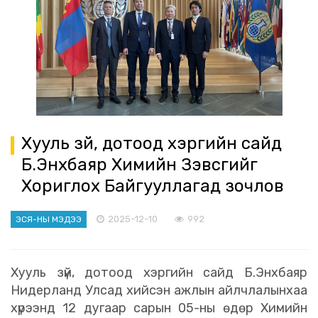
Хууль зүй, дотоод хэргийн сайд
Б.Энхбаяр Химийн Зэвсгийг
Хориглох Байгууллагад зочлов
2025-12-10
992
ЭСЯ-НЫ МЭДЭЭ
Хууль зүй, дотоод хэргийн сайд Б.Энхбаяр
Нидерланд Улсад хийсэн ажлын айлчлалынхаа
хүрээнд 12 дугаар сарын 05-ны өдөр Химийн