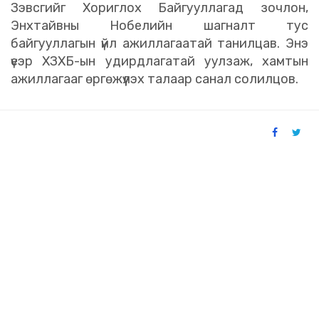
Зэвсгийг Хориглох Байгууллагад зочлон,
Энхтайвны Нобелийн шагналт тус
байгууллагын үйл ажиллагаатай танилцав. Энэ
үеэр ХЗХБ-ын удирдлагатай уулзаж, хамтын
ажиллагааг өргөжүүлэх талаар санал солилцов.