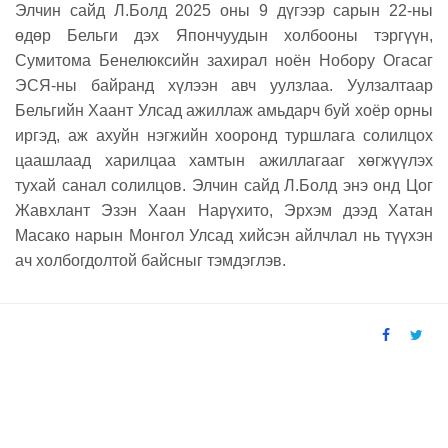
Элчин сайд Л.Болд 2025 оны 9 дүгээр сарын 22-ны
өдөр Бельги дэх Япончуудын холбооны тэргүүн,
Сумитома Бенелюксийн захирал ноён Нобору Огасаг
ЭСЯ-ны байранд хүлээн авч уулзлаа. Уулзалтаар
Бельгийн Хаант Улсад ажиллаж амьдарч буй хоёр орны
иргэд, аж ахуйн нэгжийн хооронд туршлага солилцох
цаашлаад харилцаа хамтын ажиллагааг хөгжүүлэх
тухай санал солилцов. Элчин сайд Л.Болд энэ онд Цог
Жавхлант Эзэн Хаан Нарүхито, Эрхэм дээд Хатан
Масако нарын Монгол Улсад хийсэн айлчлал нь түүхэн
ач холбогдолтой байсныг тэмдэглэв.