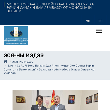
МОНГОЛ УЛСААС БЕЛЬГИЙН ХААНТ УЛСАД СУУГАА
ЭЛЧИН САЙДЫН ЯАМ / EMBASSY OF MONGOLIA IN
BELGIUM
en
mn
ЭСЯ-НЫ МЭДЭЭ
ЭСЯ-Ны Мэдээ
Элчин Сайд Л.Болд Бельги Дэх Япончуудын Холбооны Тэргүүн,
Сумитома Бенелюксийн Захирал Ноён Нобору Огасаг Хүлээн Авч
Уулзлаа.