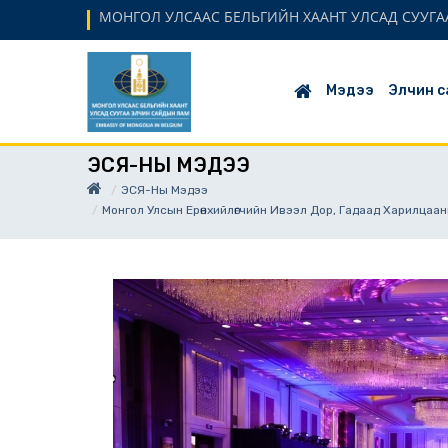
МОНГОЛ УЛСААС БЕЛЬГИЙН ХААНТ УЛСАД СУУГАА
Мэдээ
Элчин с
ЭСЯ-НЫ МЭДЭЭ
ЭСЯ-Ны Мэдээ
Монгол Улсын Ерөнхийлөгчийн Ивээл Дор, Гадаад Харилца