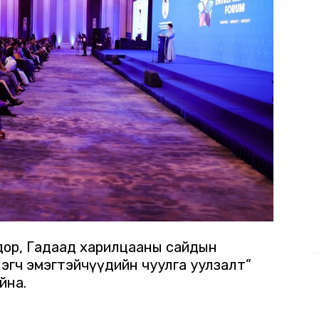
 дор, Гадаад харилцааны сайдын
эгч эмэгтэйчүүдийн чуулга уулзалт”
йна.