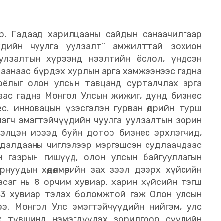
ор, Гадаад харилцааны сайдын санаачилгаар
үдийн чуулга уулзалт” амжилттай зохион
уулзалтын хүрээнд нээлтийн ёслол, үндсэн
аанаас бүрдэх хурлын арга хэмжээнээс гадна
соёлыг олон улсын тавцанд сурталчлах арга
аас гадна Монгол Улсын жижиг, дунд бизнес
с, инновацын үзэсгэлэн гурван өдрийн турш
эгч эмэгтэйчүүдийн чуулга уулзалтын зорин
үрэлцэн ирээд буйн дотор бизнес эрхлэгчид,
удалдааны чиглэлээр мэргэшсэн судлаачдаас
н газрын гишүүд, олон улсын байгууллагын
орнуудын хөдөлмөрийн зах зээл дээрх хүйсийн
асаг нь 8 орчим хувиар, харин хүйсийн тэгш
23 хувиар тэлэх боломжтой гэж Олон улсын
э. Монгол Улс эмэгтэйчүүдийн нийгэм, улс
үх түвшинд нэмэгдүүлэх зорилгоор сүүлийн