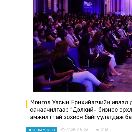
Монгол Улсын Ерөнхийлөгчийн ивээл
санаачилгаар “Дэлхийн бизнес эрхл
амжилттай зохион байгуулагдаж ба
2025-08-26
1018
ЭСЯ-НЫ МЭДЭЭ