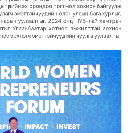
ыг өөрийн эх орондоо тогтмол зохион байгуулж
улагч эмэгтэйчүүдийн олон улсын бага хурлыг,
 нарын уулзалтыг, 2024 онд НҮБ-тай хамтран
лтыг Улаанбаатар хотноо амжилттай зохион
знес эрхлэгч эмэгтэйчүүдийн чуулга уулзалтыг