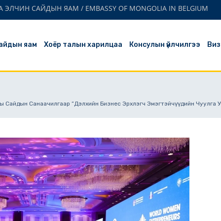
 ЭЛЧИН САЙДЫН ЯАМ / EMBASSY OF MONGOLIA IN BELGIUM
айдын яам
Хоёр талын харилцаа
Консулын үйлчилгээ
Виз
аны Сайдын Санаачилгаар “Дэлхийн Бизнес Эрхлэгч Эмэгтэйчүүдийн Чуулга 