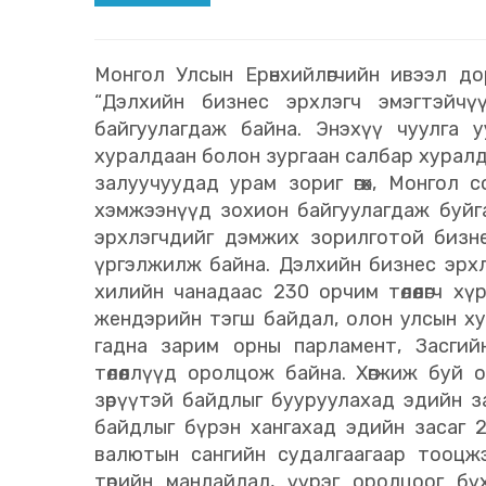
Монгол Улсын Ерөнхийлөгчийн ивээл д
“Дэлхийн бизнес эрхлэгч эмэгтэйчү
байгуулагдаж байна. Энэхүү чуулга 
хуралдаан болон зургаан салбар хуралд
залуучуудад урам зориг өгөх, Монгол 
хэмжээнүүд зохион байгуулагдаж буйг
эрхлэгчдийг дэмжих зорилготой бизне
үргэлжилж байна. Дэлхийн бизнес эрхл
хилийн чанадаас 230 орчим төлөөлөгч х
жендэрийн тэгш байдал, олон улсын х
гадна зарим орны парламент, Засгий
төлөөллүүд оролцож байна. Хөгжиж буй 
зөрүүтэй байдлыг бууруулахад эдийн з
байдлыг бүрэн хангахад эдийн засаг 
валютын сангийн судалгаагаар тооцжэ
төрийн манлайлал, үүрэг оролцоог б