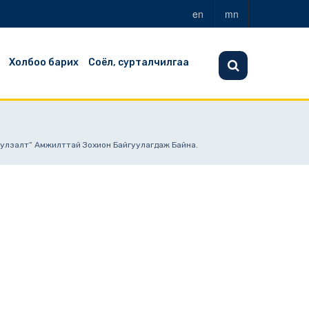
en
mn
Холбоо барих
Соёл, сурталчилгаа
Уулзалт” Амжилттай Зохион Байгуулагдаж Байна.