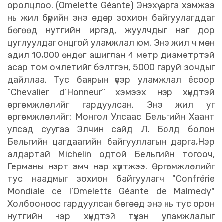
оролцлоо. (Omelette Géante) Энэхүү арга хэмжээ
нь жил бүрийн энэ өдөр зохион байгуулагддаг
бөгөөд нутгийн иргэд, жуулчдыг нэг дор
цуглуулдаг онцгой уламжлал юм. Энэ жил ч мөн
адил 10,000 өндөг ашиглан 4 метр диаметртэй
асар том омлетийг бэлтгэн, 5000 гаруй зочдыг
дайллаа. Тус баярын үеэр уламжлал ёсоор
“Chevalier d’Honneur” хэмээх нэр хүндтэй
өргөмжлөлийг гардуулсан. Энэ жил уг
өргөмжлөлийг: Монгол Улсаас Бельгийн Хаант
улсад суугаа Элчин сайд Л. Болд болон
Бельгийн цагдаагийн байгууллагын дарга,Нэр
алдартай Michelin одтой Бельгийн тогооч,
Германы нэрт эмч нар хүртжээ. Өргөмжлөлийг
тус наадмыг зохион байгуулагч "Confrérie
Mondiale de l’Omelette Géante de Malmedy"
Холбооноос гардуулсан бөгөөд энэ нь тус орон
нутгийн нэр хүндтэй түүхэн уламжлалыг