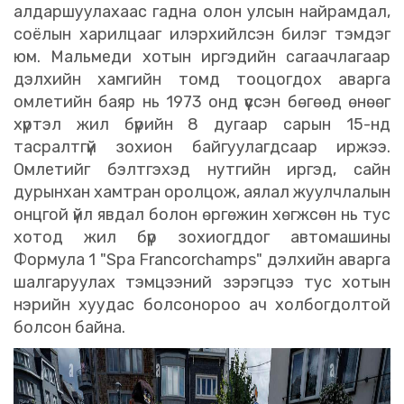
алдаршуулахаас гадна олон улсын найрамдал,
соёлын харилцааг илэрхийлсэн билэг тэмдэг
юм. Мальмеди хотын иргэдийн сагаачлагаар
дэлхийн хамгийн томд тооцогдох аварга
омлетийн баяр нь 1973 онд үүссэн бөгөөд өнөөг
хүртэл жил бүрийн 8 дугаар сарын 15-нд
тасралтгүй зохион байгуулагдсаар иржээ.
Омлетийг бэлтгэхэд нутгийн иргэд, сайн
дурынхан хамтран оролцож, аялал жуулчлалын
онцгой үйл явдал болон өргөжин хөгжсөн нь тус
хотод жил бүр зохиогддог автомашины
Формула 1 "Spa Francorchamps" дэлхийн аварга
шалгаруулах тэмцээний зэрэгцээ тус хотын
нэрийн хуудас болсонороо ач холбогдолтой
болсон байна.