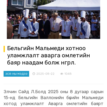
Бельгийн Мальмеди хотноо
уламжлалт аварга омлетийн
баяр наадам болж өнгөрлөө.
2025-08-22
1048
ЭСЯ-НЫ МЭДЭЭ
Элчин Сайд Л.Болд 2025 оны 8 дугаар сарын
15-нд Бельгийн Валлонийн бүсийн Мальмеди
хотод уламжлалт Аварга омлетийн баярт