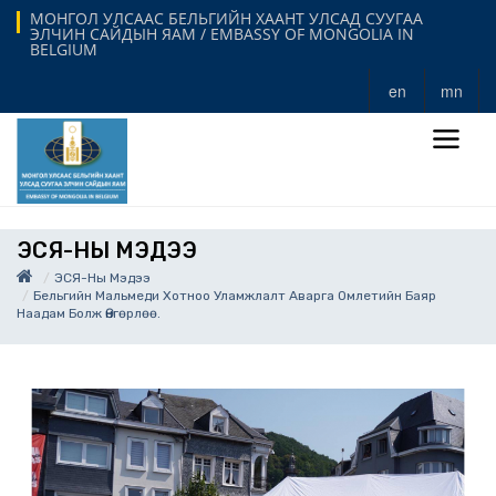
МОНГОЛ УЛСААС БЕЛЬГИЙН ХААНТ УЛСАД СУУГАА
ЭЛЧИН САЙДЫН ЯАМ / EMBASSY OF MONGOLIA IN
BELGIUM
en
mn
ЭСЯ-НЫ МЭДЭЭ
ЭСЯ-Ны Мэдээ
Бельгийн Мальмеди Хотноо Уламжлалт Аварга Омлетийн Баяр
Наадам Болж Өнгөрлөө.