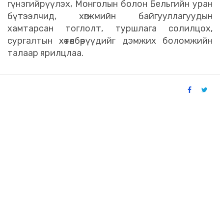
гүнзгийрүүлэх, Монголын болон Бельгийн уран
бүтээлчид, хөгжмийн байгууллагуудын
хамтарсан тоглолт, туршлага солилцох,
сургалтын хөтөлбөрүүдийг дэмжих боломжийн
талаар ярилцлаа.