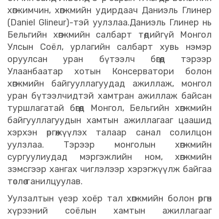
хөгжимчин, хөгжмийн удирдаач Даниэль Глинер
(Daniel Glineur)-тэй уулзлаа.Даниэль Глинер нь
Бельгийн хөгжмийн салбарт төдийгүй Монгол
Улсын Соёл, урлагийн салбарт хувь нэмэр
оруулсан уран бүтээлч бөгөөд тэрээр
Улаанбаатар хотын Консерватори болон
хөгжмийн байгууллагуудад ажиллаж, монгол
уран бүтээлчидтэй хамтран ажиллаж байсан
туршлагатай бөгөөд Монгол, Бельгийн хөгжмийн
байгууллагуудын хамтын ажиллагааг цаашид
хэрхэн өргөжүүлэх талаар санал солилцон
уулзлаа. Тэрээр монголын хөгжмийн
сургуулиудад мэргэжлийн ном, хөгжмийн
зэмсгээр хангах чиглэлээр хэрэгжүүлж байгаа
төслөө танилцуулав.
Уулзалтын үеэр хоёр тал хөгжмийн болон өргөн
хүрээний соёлын хамтын ажиллагааг