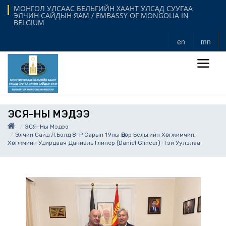
МОНГОЛ УЛСААС БЕЛЬГИЙН ХААНТ УЛСАД СУУГАА
ЭЛЧИН САЙДЫН ЯАМ / EMBASSY OF MONGOLIA IN
BELGIUM
en
mn
ЭСЯ-НЫ МЭДЭЭ
ЭСЯ-Ны Мэдээ
Элчин Сайд Л.Болд 8-Р Сарын 19ны Өдөр Бельгийн Хөгжимчин,
Хөгжмийн Удирдаач Даниэль Глинер (Daniel Glineur)-Тэй Уулзлаа.