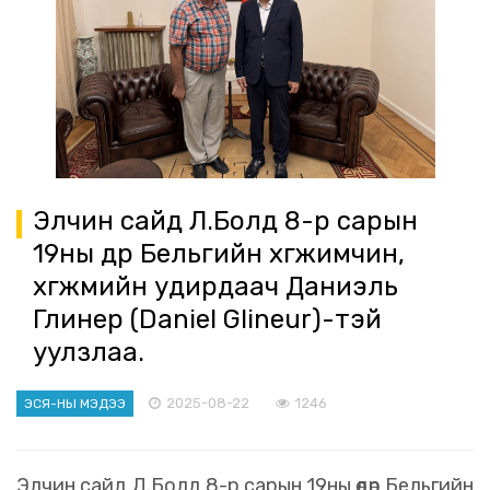
Элчин сайд Л.Болд 8-р сарын
19ны өдөр Бельгийн хөгжимчин,
хөгжмийн удирдаач Даниэль
Глинер (Daniel Glineur)-тэй
уулзлаа.
2025-08-22
1246
ЭСЯ-НЫ МЭДЭЭ
Элчин сайд Л.Болд 8-р сарын 19ны өдөр Бельгийн