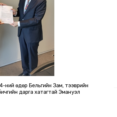
24-ний өдөр Бельгийн Зам, тээврийн
бичгийн дарга хатагтай Эмануэл