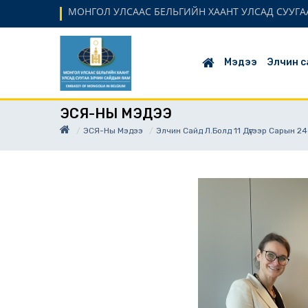
МОНГОЛ УЛСААС БЕЛЬГИЙН ХААНТ УЛСАД СУУГАА
Мэдээ
Элчин с
ЭСЯ-НЫ МЭДЭЭ
ЭСЯ-Ны Мэдээ
Элчин Сайд Л.Болд 11 Дүгээр Сарын 