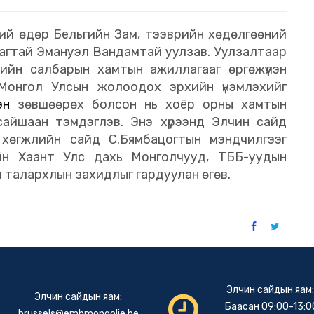
ний өдөр Бельгийн Зам, тээврийн хөдөлгөөний
агтай Эмануэл Вандамтай уулзав. Уулзалтаар
ийн салбарын хамтын ажиллагааг өргөжүүлэн
 Монгол Улсын жолоодох эрхийн үнэмлэхийг
ээн
зөвшөөрөх болсон нь хоёр орны хамтын
сайшаан тэмдэглэв. Энэ хүрээнд Элчин сайд
хөгжлийн сайд С.Бямбацогтын мэндчилгээг
йн Хаант Улс дахь Монголчууд, ТББ-уудын
уй талархлын захидлыг гардуулан өгөв.
Элчин сайдын яам
Элчин сайдын яам:
Баасан 09:00-13:00
brussels@embmongolie.be