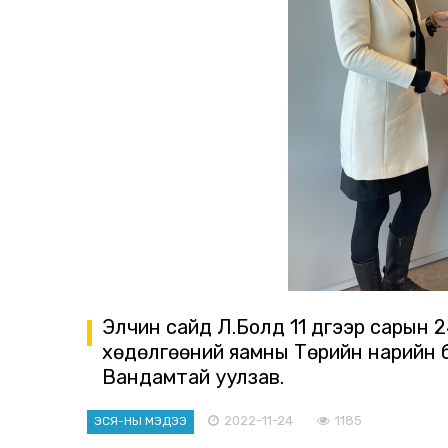
Элчин сайд Л.Болд 11 дүгээр сарын 
хөдөлгөөний яамны Төрийн нарийн 
Вандамтай уулзав.
2022-11-24
1185
ЭСЯ-НЫ МЭДЭЭ