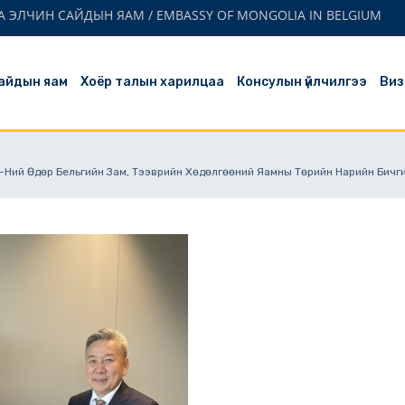
 ЭЛЧИН САЙДЫН ЯАМ / EMBASSY OF MONGOLIA IN BELGIUM
айдын яам
Хоёр талын харилцаа
Консулын үйлчилгээ
Виз
24-Ний Өдөр Бельгийн Зам, Тээврийн Хөдөлгөөний Яамны Төрийн Нарийн Бич