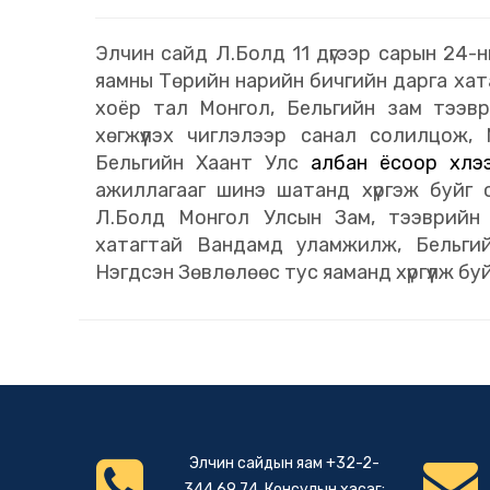
Элчин сайд Л.Болд 11 дүгээр сарын 24-
яамны Төрийн нарийн бичгийн дарга хат
хоёр тал Монгол, Бельгийн зам тээвр
хөгжүүлэх чиглэлээр санал солилцож,
Бельгийн Хаант Улс
албан ёсоор хүл
ажиллагааг шинэ шатанд хүргэж буйг 
Л.Болд Монгол Улсын Зам, тээврийн 
хатагтай Вандамд уламжилж, Бельги
Нэгдсэн Зөвлөлөөс тус яаманд хүргүүлж б
Элчин сайдын яам +32-2-
344 69 74, Консулын хэсэг: