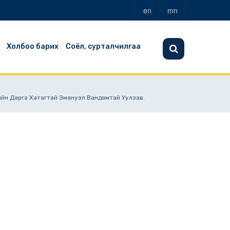
en
mn
Холбоо барих
Соёл, сурталчилгаа
гийн Дарга Хатагтай Эмануэл Вандамтай Уулзав.