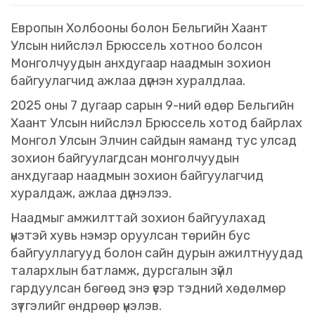
Европын Холбооны болон Бельгийн Хаант
Улсын нийслэл Брюссель хотноо болсон
Монголчуудын анхдугаар наадмын зохион
байгуулагчид ажлаа дүгнэн хуралдлаа.
2025 оны 7 дугаар сарын 9-ний өдөр Бельгийн
Хаант Улсын нийслэл Брюссель хотод байрлах
Монгол Улсын Элчин сайдын яаманд тус улсад
зохион байгуулагдсан монголчуудын
анхдугаар наадмын зохион байгуулагчид
хуралдаж, ажлаа дүгнэлээ.
Наадмыг амжилттай зохион байгуулахад
үнэтэй хувь нэмэр оруулсан төрийн бус
байгууллагууд болон сайн дурын ажилтнуудад
талархлын батламж, дурсгалын зүйл
гардуулсан бөгөөд энэ үеэр тэдний хөдөлмөр
зүтгэлийг өндрөөр үнэлэв.