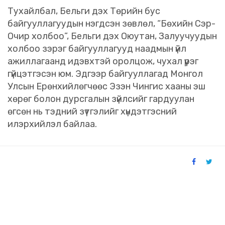
Тухайлбал, Бельги дэх Төрийн бус
байгууллагуудын нэгдсэн зөвлөл, “Бөхийн Сэр-
Очир холбоо”, Бельги дэх Оюутан, Залуучуудын
холбоо зэрэг байгууллагууд наадмын үйл
ажиллагаанд идэвхтэй оролцож, чухал үүрэг
гүйцэтгэсэн юм. Эдгээр байгууллагад Монгол
Улсын Ерөнхийлөгчөөс Эзэн Чингис хааны эш
хөрөг болон дурсгалын зүйлсийг гардуулан
өгсөн нь тэдний зүтгэлийг хүндэтгэсний
илэрхийлэл байлаа.