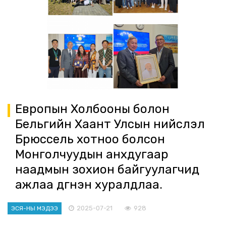
Европын Холбооны болон
Бельгийн Хаант Улсын нийслэл
Брюссель хотноо болсон
Монголчуудын анхдугаар
наадмын зохион байгуулагчид
ажлаа дүгнэн хуралдлаа.
2025-07-21
928
ЭСЯ-НЫ МЭДЭЭ