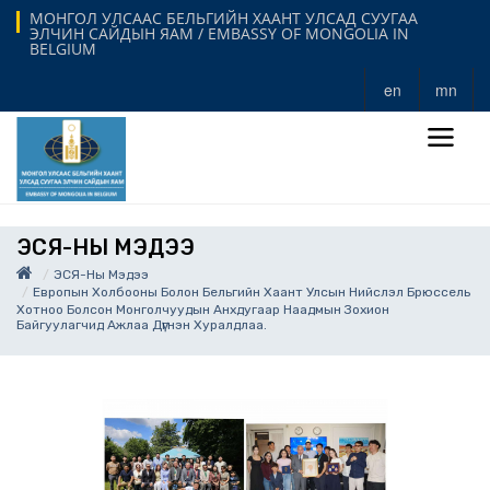
МОНГОЛ УЛСААС БЕЛЬГИЙН ХААНТ УЛСАД СУУГАА
ЭЛЧИН САЙДЫН ЯАМ / EMBASSY OF MONGOLIA IN
BELGIUM
en
mn
ЭСЯ-НЫ МЭДЭЭ
ЭСЯ-Ны Мэдээ
Европын Холбооны Болон Бельгийн Хаант Улсын Нийслэл Брюссель
Хотноо Болсон Монголчуудын Анхдугаар Наадмын Зохион
Байгуулагчид Ажлаа Дүгнэн Хуралдлаа.