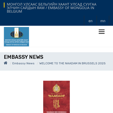
МОНГОЛ УЛСААС БЕЛЬГИЙН ХААНТ УЛСАД СУУГАА
ЭЛЧИН САЙДЫН ЯАМ / EMBASSY OF MONGOLIA IN
BELGIUM
en
mn
EMBASSY NEWS
Embassy News
WELCOME TO THE NAADAM IN BRUSSELS 2025