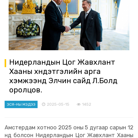
Нидерландын Цог Жавхлант
Хааны хүндэтгэлийн арга
хэмжээнд Элчин сайд Л.Болд
оролцов.
2025-05-15
1452
ЭСЯ-НЫ МЭДЭЭ
Амстердам хотноо 2025 оны 5 дугаар сарын 12
нд болсон Нидерландын Цог Жавхлант Хааны