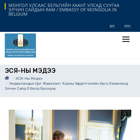
МОНГОЛ УЛСААС БЕЛЬГИЙН ХААНТ УЛСАД СУУГАА
ЭЛЧИН САЙДЫН ЯАМ / EMBASSY OF MONGOLIA IN
BELGIUM
en
mn
ЭСЯ-НЫ МЭДЭЭ
ЭСЯ-Ны Мэдээ
Нидерландын Цог Жавхлант Хааны Хүндэтгэлийн Арга Хэмжээнд
Элчин Сайд Л.Болд Оролцов.