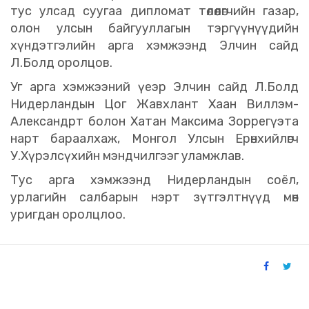
тус улсад суугаа дипломат төлөөлөгчийн газар,
олон улсын байгууллагын тэргүүнүүдийн
хүндэтгэлийн арга хэмжээнд Элчин сайд
Л.Болд оролцов.
Уг арга хэмжээний үеэр Элчин сайд Л.Болд
Нидерландын Цог Жавхлант Хаан Виллэм-
Александрт болон Хатан Максима Зоррегүэта
нарт бараалхаж, Монгол Улсын Ерөнхийлөгч
У.Хүрэлсүхийн мэндчилгээг уламжлав.
Тус арга хэмжээнд Нидерландын соёл,
урлагийн салбарын нэрт зүтгэлтнүүд мөн
уригдан оролцлоо.