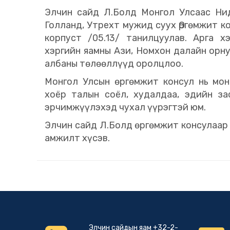
Элчин сайд Л.Болд Монгол Улсаас Нид
Голланд, Утрехт мужид суух Өргөмжит к
корпуст /05.13/ танилцуулав. Арга 
хэргийн яамны Ази, Номхон далайн орн
албаны төлөөллүүд оролцлоо.
Монгол Улсын өргөмжит консул нь мон
хоёр талын соёл, худалдаа, эдийн за
эрчимжүүлэхэд чухал үүрэгтэй юм.
Элчин сайд Л.Болд өргөмжит консулаар
амжилт хүсэв.
Элчин сайдын яам +32-2-