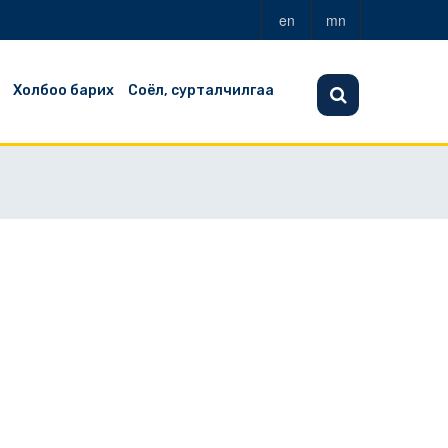
en
mn
Холбоо барих
Соёл, сурталчилгаа