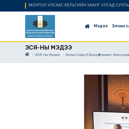
МОНГОЛ УЛСААС БЕЛЬГИЙН ХААНТ УЛСАД СУУГАА
Мэдээ
Элчин с
ЭСЯ-НЫ МЭДЭЭ
ЭСЯ-Ны Мэдээ
Элчин Сайд Л.Болд Өргөмжит Консула