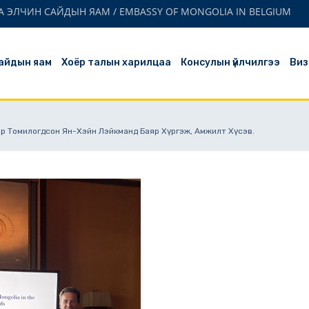
 ЭЛЧИН САЙДЫН ЯАМ / EMBASSY OF MONGOLIA IN BELGIUM
айдын яам
Хоёр талын харилцаа
Консулын үйлчилгээ
Виз
ар Томилогдсон Ян-Хэйн Лэйкманд Баяр Хүргэж, Амжилт Хүсэв.