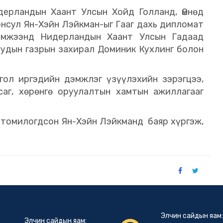
ерландын Хаант Улсын Хойд Голланд, Өмнөд
онсул Ян-Хэйн Лэйкман-ыг Гааг дахь дипломат
хэмжээнд Нидерландын Хаант Улсын Гадаад
уудын газрын захирал Доминик Кухлинг болон
гол иргэдийн дэмжлэг үзүүлэхийн зэрэгцээ,
саг, хөрөнгө оруулалтын хамтын ажиллагааг
 томилогдсон Ян-Хэйн Лэйкманд баяр хүргэж,
Элчин сайдын яам
Элчин сайдын яам: