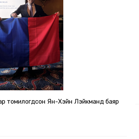
аар томилогдсон Ян-Хэйн Лэйкманд баяр