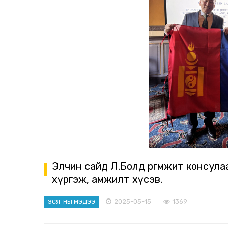
Элчин сайд Л.Болд өргөмжит консул
хүргэж, амжилт хүсэв.
2025-05-15
1369
ЭСЯ-НЫ МЭДЭЭ