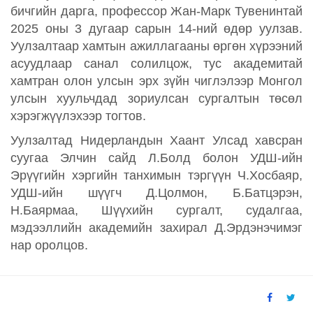
бичгийн дарга, профессор Жaн-Марк Тувенинтай
2025 оны 3 дугаар сарын 14-ний өдөр уулзав.
Уулзалтаар хамтын ажиллагааны өргөн хүрээний
асуудлаар санал солилцож, тус академитай
хамтран олон улсын эрх зүйн чиглэлээр Монгол
улсын хуульчдад зориулсан сургалтын төсөл
хэрэгжүүлэхээр тогтов.
Уулзалтад Нидерландын Хаант Улсад хавсран
суугаа Элчин сайд Л.Болд болон УДШ-ийн
Эрүүгийн хэргийн танхимын тэргүүн Ч.Хосбаяр,
УДШ-ийн шүүгч Д.Цолмон, Б.Батцэрэн,
Н.Баярмаа, Шүүхийн сургалт, судалгаа,
мэдээллийн академийн захирал Д.Эрдэнэчимэг
нар оролцов.