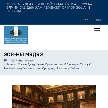
МОНГОЛ УЛСААС БЕЛЬГИЙН ХААНТ УЛСАД СУУГАА
ЭЛЧИН САЙДЫН ЯАМ / EMBASSY OF MONGOLIA IN
BELGIUM
en
mn
ЭСЯ-НЫ МЭДЭЭ
ЭСЯ-Ны Мэдээ
Монгол Улсын Дээд Шүүхийн Ерөнхий Шүүгч Д.Ганзориг Тэргүүтэй
Төлөөлөгчид Бенилюксийн Орнуудад Ажиллаж Байна.