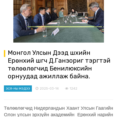
Монгол Улсын Дээд шүүхийн
Ерөнхий шүүгч Д.Ганзориг тэргүүтэй
төлөөлөгчид Бенилюксийн
орнуудад ажиллаж байна.
2025-03-14
1242
ЭСЯ-НЫ МЭДЭЭ
Төлөөлөгчид Нидерландын Хаант Улсын Гаагийн
Олон улсын эрхзүйн академийн Ерөнхий нарийн