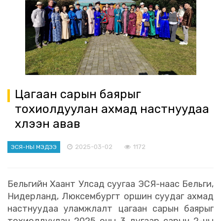
Цагаан сарын баярыг
тохиолдуулан ахмад настнуудаа
хүлээн авав
2025-03-02
1172
ЭСЯ-НЫ МЭДЭЭ
Бельгийн Хаант Улсад суугаа ЭСЯ-наас Бельги,
Нидерланд, Люксембургт оршин суудаг ахмад
настнуудаа уламжлалт цагаан сарын баярыг