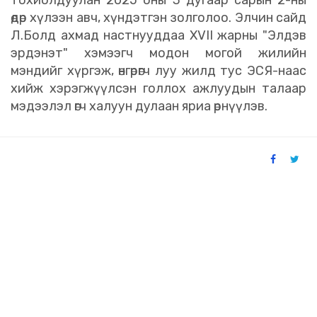
тохиолдуулан 2025 оны 3 дугаар сарын 2-ны
өдөр хүлээн авч, хүндэтгэн золголоо. Элчин сайд
Л.Болд ахмад настнууддаа XVII жарны "Элдэв
эрдэнэт" хэмээгч модон могой жилийн
мэндийг хүргэж, өнгөрөгч луу жилд тус ЭСЯ-наас
хийж хэрэгжүүлсэн голлох ажлуудын талаар
мэдээлэл өгч халуун дулаан яриа өрнүүлэв.