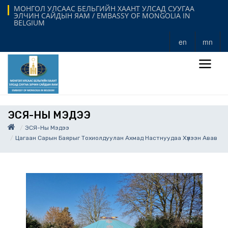
МОНГОЛ УЛСААС БЕЛЬГИЙН ХААНТ УЛСАД СУУГАА
ЭЛЧИН САЙДЫН ЯАМ / EMBASSY OF MONGOLIA IN
BELGIUM
en
mn
ЭСЯ-НЫ МЭДЭЭ
ЭСЯ-Ны Мэдээ
Цагаан Сарын Баярыг Тохиолдуулан Ахмад Настнуудаа Хүлээн Авав