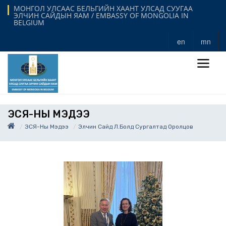
МОНГОЛ УЛСААС БЕЛЬГИЙН ХААНТ УЛСАД СУУГАА
ЭЛЧИН САЙДЫН ЯАМ / EMBASSY OF MONGOLIA IN
BELGIUM
en
mn
ЭСЯ-НЫ МЭДЭЭ
ЭСЯ-Ны Мэдээ
Элчин Сайд Л.Болд Сургалтад Оролцов