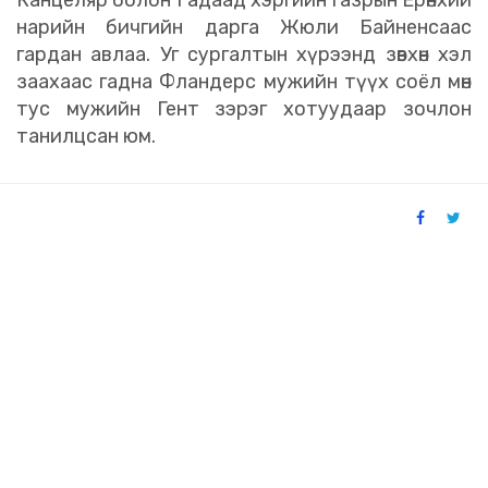
Канцеляр болон Гадаад хэргийн газрын Ерөнхий
нарийн бичгийн дарга Жюли Байненсаас
гардан авлаа. Уг сургалтын хүрээнд зөвхөн хэл
заахаас гадна Фландерс мужийн түүх соёл мөн
тус мужийн Гент зэрэг хотуудаар зочлон
танилцсан юм.