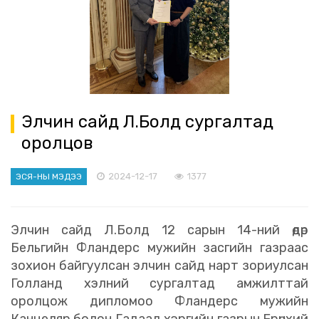
Элчин сайд Л.Болд сургалтад
оролцов
2024-12-17
1377
ЭСЯ-НЫ МЭДЭЭ
Элчин сайд Л.Болд 12 сарын 14-ний өдөр
Бельгийн Фландерс мужийн засгийн газраас
зохион байгуулсан элчин сайд нарт зориулсан
Голланд хэлний сургалтад амжилттай
оролцож дипломоо Фландерс мужийн