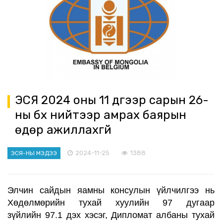
ЭСЯ 2024 оны 11 дүгээр сарын 26-
ны бүх нийтээр амрах баярын
өдөр ажиллахгүй
2024-11-25
1388
ЭСЯ-НЫ МЭДЭЭ
Элчин сайдын яамны консулын үйлчилгээ нь
Х
өдөлмөрийн тухай хуулийн 97 дугаар
зүйлийн
97.
1 дэх хэсэг, Дипломат албаны тухай