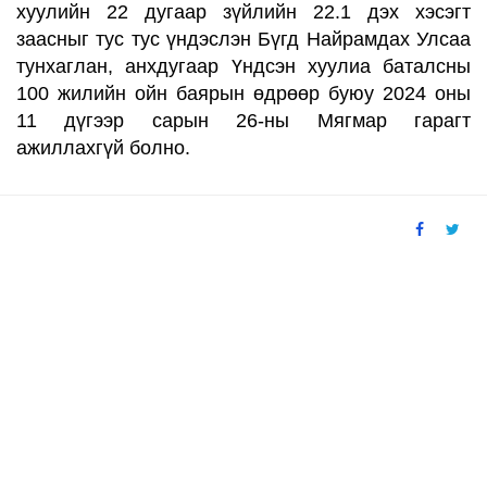
хуулийн 22 дугаар зүйлийн
22.
1 дэх хэсэгт
заасныг тус тус үндэслэн Бүгд Найрамдах Улсаа
тунхаглан, анхдугаар Үндсэн хуулиа баталсны
100 жилийн
ойн баярын өдрөөр буюу 2024 оны
11 дүгээр сарын 26-ны Мягмар гарагт
ажиллахгүй болно.