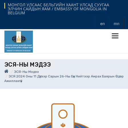
МОНГОЛ УЛСААС БЕЛЬГИЙН ХААНТ УЛСАД СУУГАА
ЭЛЧИН САЙДЫН ЯАМ / EMBASSY OF MONGOLIA IN
BELGIUM
en
mn
ЭСЯ-НЫ МЭДЭЭ
ЭСЯ-Ны Мэдээ
ЭСЯ 2024 Оны 11 Дүгээр Сарын 26-Ны Бүх Нийтээр Амрах Баярын Өдөр
Ажиллахгүй