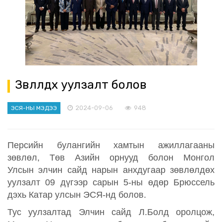
Зөвлөлдөх уулзалт болов
2024-09-06
948
ЭСЯ-НЫ МЭДЭЭ
Персийн булангийн хамтын ажиллагааны
зөвлөл, Төв Азийн орнууд болон Монгол
Улсын элчин сайд нарын анхдугаар зөвлөлдөх
уулзалт 09 дүгээр сарын 5-ны өдөр Брюссель
дэхь Катар улсын ЭСЯ-нд болов.
Тус уулзалтад Элчин сайд Л.Болд оролцож,