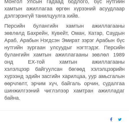
Монгол Улсын гадаад бодлого, бүс нутгийн
хамтын ажиллагаа өргөн хүрээний асуудлаар
дэлгэрэнгүй танилцуулга хийв.
Персийн булангийн хамтын ажиллагааны
зөвлөлд Бахрейн, Кувейт, Оман, Катар, Саудын
Араб, Арабын Нэгдсэн Эмират зэрэг Арабын бүс
нутгийн зургаан улсуудыг нэгтгэдэг. Персийн
булангийн хамтын ажиллагааны зөвлөл 1989
онд ЕХ-той хамтын ажиллагааны
хэлэлцээр байгуулсан бөгөөд хэлэлцээрийн
хүрээнд эдийн засгийн харилцаа, уур амьсгалын
өөрчлөлт, эрчим хүч, байгаль орчин, судалгаа
шинжилгээний чиглэлээр хамтран ажилладаг
байна.