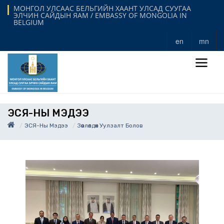
МОНГОЛ УЛСААС БЕЛЬГИЙН ХААНТ УЛСАД СУУГАА
ЭЛЧИН САЙДЫН ЯАМ / EMBASSY OF MONGOLIA IN
BELGIUM
en
mn
ЭСЯ-НЫ МЭДЭЭ
ЭСЯ-Ны Мэдээ
Зөвлөлдөх Уулзалт Болов