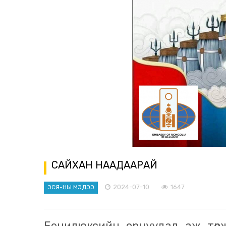
САЙХАН НААДААРАЙ
2024-07-10
1647
ЭСЯ-НЫ МЭДЭЭ
Бенилюксийн орнуудад аж төр