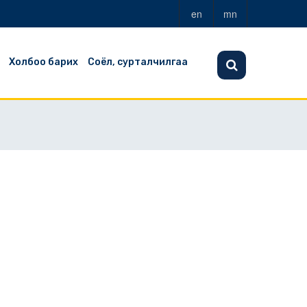
en
mn
Холбоо барих
Соёл, сурталчилгаа