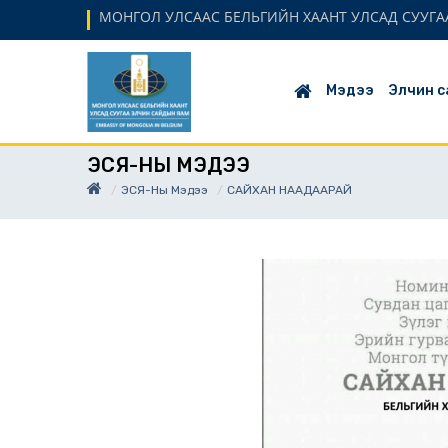
МОНГОЛ УЛСААС БЕЛЬГИЙН ХААНТ УЛСАД СУУГАА
Мэдээ
Элчин с
ЭСЯ-НЫ МЭДЭЭ
ЭСЯ-Ны Мэдээ
САЙХАН НААДААРАЙ