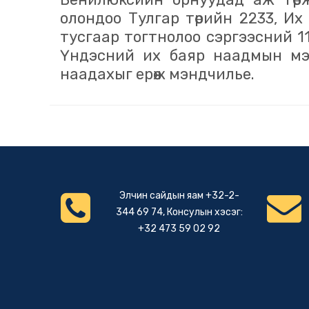
олондоо Тулгар төрийн 2233, Их 
тусгаар тогтнолоо сэргээсний 1
Үндэсний их баяр наадмын мэ
наадахыг ерөөж мэндчилье.
Элчин сайдын яам +32-2-
344 69 74, Консулын хэсэг:
+32 473 59 02 92