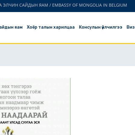
 ЭЛЧИН САЙДЫН ЯАМ / EMBASSY OF MONGOLIA IN BELGIUM
айдын яам
Хоёр талын харилцаа
Консулын үйлчилгээ
Виз