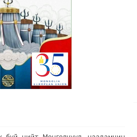
ж буй нийт Монголчууд, наадамчин