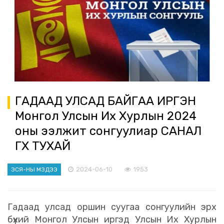
ГАДААД УЛСАД БАЙГАА ИРГЭН
Монгол Улсын Их Хурлын 2024
оны ээлжит сонгуулиар САНАЛ
ӨГӨХ ТУХАЙ
2024-06-10
1953
ЭСЯ-НЫ МЭДЭЭ
Гадаад улсад оршин суугаа сонгуулийн эрх
бүхий Монгол Улсын иргэд Улсын Их Хурлын