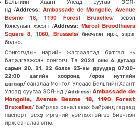
Бельгийн Хаант Улсад суугаа ЭСЯ-
нд /
Address:
Ambassade de Mongolie, Avenue
/ эсвэл
Besme 18, 1190 Forest Bruxelles
Консулын хэсэгт /
Address:
Marcel Broodthaers
биечлэн ирж, зэрэг
Square 8, 1060, Brussels
/
болно.
Сонгогчдын нэрийн жагсаалтад бүртгэл нь
баталгаажсан сонгогч Та
2024 оны 6 дугаар
сарын 20, 21, 22 болон 23-ны өдрүүдэд 07:00-
22:00 цагийн хооронд /орон нутгийн
саналаа Монгол Улсаас Бельгийн Хаант
цагаар/
Улсад суугаа ЭСЯ-нд /
Ambassade de
Address:
Mongolie, Avenue Besme 18, 1190 Forest
Bruxelles
/ байрлах санал авах байранд гадаад
паспорт эсхүл иргэний үнэмлэхтэйгээ биечлэн
ирж саналаа өгнө.