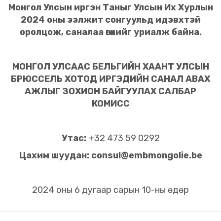
Монгол Улсын
иргэн Таныг Улсын Их Хурлын
2024 оны ээлжит сонгуульд идэвхтэй
оролцож, саналаа өгөхийг уриалж байна.
МОНГОЛ УЛСААС БЕЛЬГИЙН ХААНТ УЛСЫН
БРЮССЕЛЬ ХОТОД ИРГЭДИЙН САНАЛ АВАХ
АЖЛЫГ ЗОХИОН БАЙГУУЛАХ САЛБАР
КОМИСС
Утас:
+32 473 59 0292
Цахим шуудан:
consul@embmongolie.be
2024 оны 6 дугаар сарын 10-ны өдөр