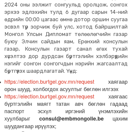
2024 оны ээлжит сонгуульд оролцож, сонгох
эрхээ эдлэхийн тулд 6 дугаар сарын 14-ний
өдрийн 00:00 цагаас өмнө дотор оршин суугаа
эсвэл түр зорчиж буй улс, хотод байршилтай
Монгол Улсын Дипломат төлөөлөгчийн газар
буюу Элчин сайдын яам, Ерөнхий консулын
газар, Консулын газарт санал өгөх тухай
хүсэлтээ дор дурдсан бүртгэлийн хэлбэрүүдийн
нэгийг сонгон сонгогчдын нэрийн жагсаалтад
бүртгүүлэх шаардлагатай. Үүнд:
https://election.burtgel.gov.mn/request
хаягаар
орон шууд, холбогдох асуултыг бөглөн илгээх
https://election.burtgel.gov.mn/request
хаягаас
бүртгэлийн маягт татан авч бөглөн гадаад
паспорт эсхүл иргэний үнэмлэхийн
хуулбарыг
цахим
consul@embmongolie.be
шуудангаар ирүүлэх;