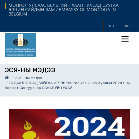
МОНГОЛ УЛСААС БЕЛЬГИЙН ХААНТ УЛСАД СУУГАА
ЭЛЧИН САЙДЫН ЯАМ / EMBASSY OF MONGOLIA IN
BELGIUM
en
mn
ЭСЯ-НЫ МЭДЭЭ
ЭСЯ-Ны Мэдээ
ГАДААД УЛСАД БАЙГАА ИРГЭН Монгол Улсын Их Хурлын 2024 Оны
Ээлжит Сонгуулиар САНАЛ ӨГӨХ ТУХАЙ