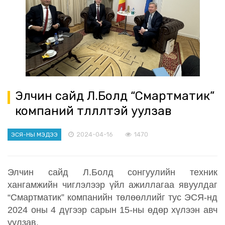
Элчин сайд Л.Болд “Смартматик”
компаний төлөөлөлтэй уулзав
2024-04-16
1470
ЭСЯ-НЫ МЭДЭЭ
Элчин сайд Л.Болд сонгуулийн техник
хангамжийн чиглэлээр үйл ажиллагаа явуулдаг
“Смартматик” компанийн төлөөллийг тус ЭСЯ-нд
2024 оны 4 дүгээр сарын 15-ны өдөр хүлээн авч
уулзав.