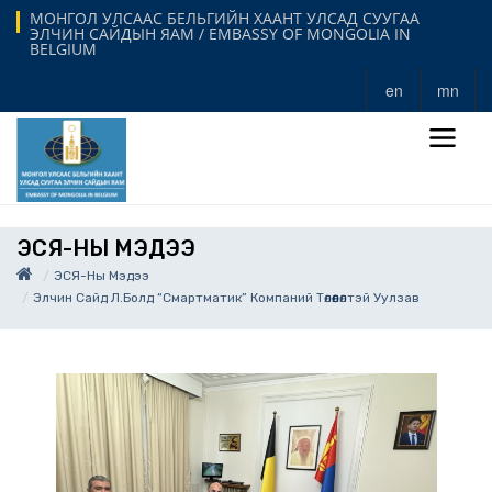
МОНГОЛ УЛСААС БЕЛЬГИЙН ХААНТ УЛСАД СУУГАА
ЭЛЧИН САЙДЫН ЯАМ / EMBASSY OF MONGOLIA IN
BELGIUM
en
mn
ЭСЯ-НЫ МЭДЭЭ
ЭСЯ-Ны Мэдээ
Элчин Сайд Л.Болд “Смартматик” Компаний Төлөөлөлтэй Уулзав