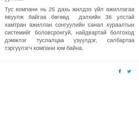
Тус компани нь 25 дахь жилдээ үйл ажиллагаа
явуулж байгаа бөгөөд дэлхийн 36 улстай
хамтран ажиллан сонгуулийн санал хураалтын
системийг боловсронгуй, найдвартай болгоход
дэмжлэг туслалцаа үзүүлдэг, салбартаа
тэргүүлэгч компани юм байна.