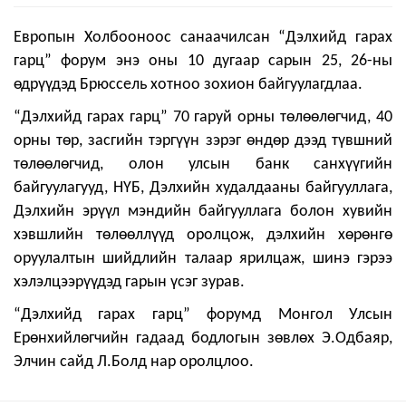
Европын Холбооноос санаачилсан “
Дэлхий
д гарах
гарц
”
форум
энэ оны 10 дугаар сарын 25, 26-ны
өдрүүдэд Брюссель хотноо
зохион байгуулагдлаа
.
“
Дэлхий
д гарах
гарц
” 70 гаруй орны төлөөлөгчид, 40
орны төр,
засгийн
тэргүүн зэрэг өндөр дээд түвшний
төлөөлөгчид
, олон улсын банк
санхүү
гийн
байгуулагууд, НҮБ
,
Дэлхийн худалдааны байгууллага,
Дэлхийн эрүүл мэндийн байгууллага болон хувийн
хэвшлийн
төлөө
ллүүд оролцож
,
дэлхийн
хөрөнгө
оруулалтын шийдлийн талаар ярилцаж, шинэ гэрээ
хэлэлцээрү
үдэд гарын үсэг зурав.
“Дэлхийд гарах гарц” форумд Монгол Улсын
Ерөнхийлөгчийн гадаад бодлогын зөвлөх Э.Одбаяр,
Элчин сайд Л.Болд нар оролцлоо.