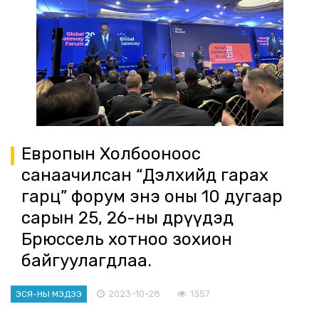
Европын Холбооноос
санаачилсан “Дэлхийд гарах
гарц” форум энэ оны 10 дугаар
сарын 25, 26-ны өдрүүдэд
Брюссель хотноо зохион
байгуулагдлаа.
2023-10-28
1357
ЭСЯ-НЫ МЭДЭЭ