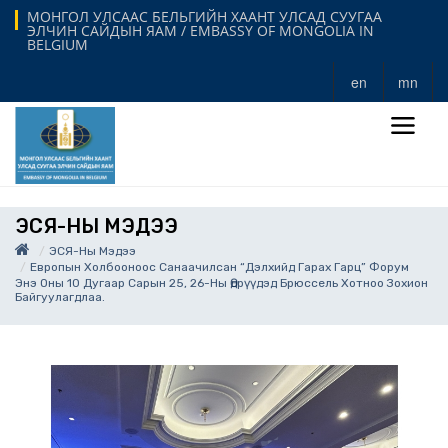
МОНГОЛ УЛСААС БЕЛЬГИЙН ХААНТ УЛСАД СУУГАА
ЭЛЧИН САЙДЫН ЯАМ / EMBASSY OF MONGOLIA IN
BELGIUM
en
mn
ЭСЯ-НЫ МЭДЭЭ
ЭСЯ-Ны Мэдээ
Европын Холбооноос Санаачилсан “Дэлхийд Гарах Гарц” Форум
Энэ Оны 10 Дугаар Сарын 25, 26-Ны Өдрүүдэд Брюссель Хотноо Зохион
Байгуулагдлаа.