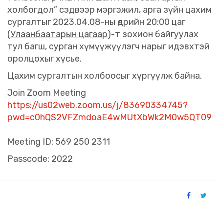
холбогдол” сэдвээр мэргэжил, арга зүйн цахим
сургалтыг 2023.04.08-ны өдрийн 20:00 цаг
(
Улаанбаатарын цагаар
)-т зохион байгуулах
тул багш, сурган хүмүүжүүлэгч нарыг идэвхтэй
оролцохыг хүсье.
Цахим сургалтын холбоосыг хүргүүлж байна.
Join Zoom Meeting
https://us02web.zoom.us/j/83690334745?
pwd=c0hQS2VFZmdoaE4wMUtXbWk2M0w5QT09
Meeting ID: 569 250 2311
Passcode: 2022