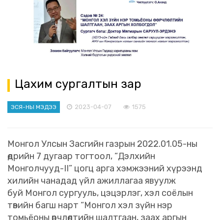
Цахим сургалтын зар
2023-04-07
1575
ЭСЯ-НЫ МЭДЭЭ
Монгол Улсын Засгийн газрын 2022.01.05-ны
өдрийн 7 дугаар тогтоол, “Дэлхийн
Монголчууд-II” цогц арга хэмжээний хүрээнд
хилийн чанадад үйл ажиллагаа явуулж
буй Монгол сургууль, цэцэрлэг, хэл соёлын
төвийн багш нарт “Монгол хэл зүйн нэр
томьёоны өөрчлөлтийн шалтгаан, заах аргын