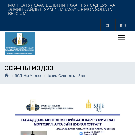
МОНГОЛ УЛСААС БЕЛЬГИЙН ХААНТ УЛСАД СУУГАА
ЭЛЧИН САЙДЫН ЯАМ / EMBASSY OF MONGOLIA IN
BELGIUM
en
mn
ЭСЯ-НЫ МЭДЭЭ
ЭСЯ-Ны Мэдээ
Цахим Сургалтын Зар