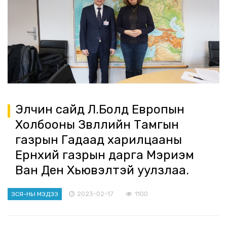
Элчин сайд Л.Болд Европын
Холбооны Зөвлөлийн Тамгын
газрын Гадаад харилцааны
Ерөнхий газрын дарга Мэриэм
Ван Ден Хьювэлтэй уулзлаа.
2023-02-17
1100
ЭСЯ-НЫ МЭДЭЭ