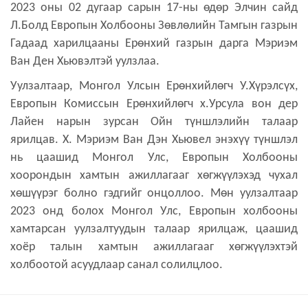
2023 оны 02 дугаар сарын 17-ны өдөр Элчин сайд
Л.Болд Европын Холбооны Зөвлөлийн Тамгын газрын
Гадаад харилцааны Ерөнхий газрын дарга Мэриэм
Ван Ден Хьювэлтэй уулзлаа.
Уулзалтаар, Монгол Улсын Ерөнхийлөгч У.Хүрэлсүх,
Европын Комиссын Ерөнхийлөгч х.Урсула вон дер
Лайен нарын зурсан Ойн түншлэлийн талаар
ярилцав. Х. Мэриэм Ван Дэн Хьювел энэхүү түншлэл
нь цаашид Монгол Улс, Европын Холбооны
хоорондын хамтын ажиллагааг хөгжүүлэхэд чухал
хөшүүрэг болно гэдгийг онцоллоо. Мөн уулзалтаар
2023 онд болох Монгол Улс, Европын холбооны
хамтарсан уулзалтуудын талаар ярилцаж, цаашид
хоёр талын хамтын ажиллагааг хөгжүүлэхтэй
холбоотой асуудлаар санал солилцлоо.