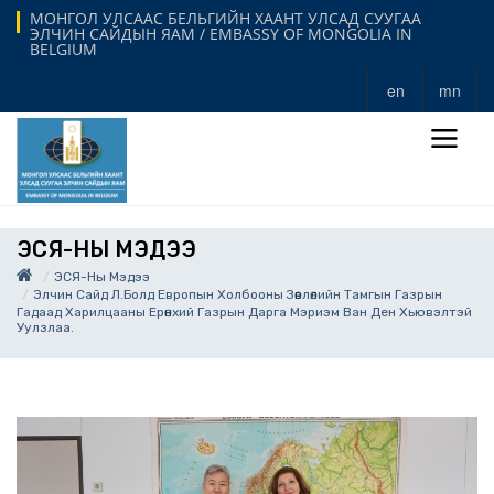
МОНГОЛ УЛСААС БЕЛЬГИЙН ХААНТ УЛСАД СУУГАА
ЭЛЧИН САЙДЫН ЯАМ / EMBASSY OF MONGOLIA IN
BELGIUM
en
mn
ЭСЯ-НЫ МЭДЭЭ
ЭСЯ-Ны Мэдээ
Элчин Сайд Л.Болд Европын Холбооны Зөвлөлийн Тамгын Газрын
Гадаад Харилцааны Ерөнхий Газрын Дарга Мэриэм Ван Ден Хьювэлтэй
Уулзлаа.