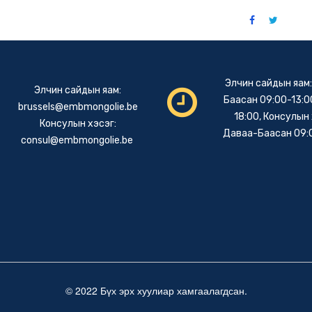
Элчин сайдын яам
Элчин сайдын яам:
Баасан 09:00-13:00
brussels@embmongolie.be
18:00, Консулын 
Консулын хэсэг:
Даваа-Баасан 09:
consul@embmongolie.be
© 2022 Бүх эрх хуулиар хамгаалагдсан.