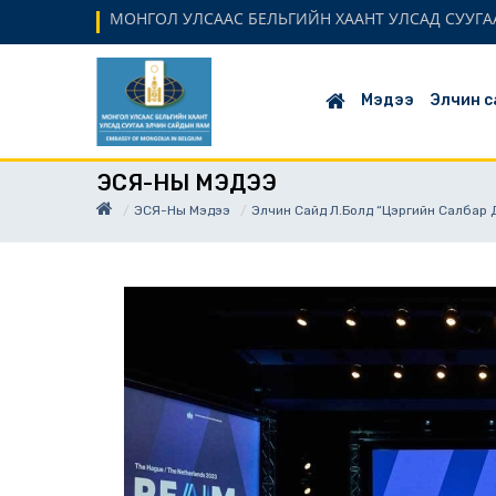
МОНГОЛ УЛСААС БЕЛЬГИЙН ХААНТ УЛСАД СУУГАА
Мэдээ
Элчин с
ЭСЯ-НЫ МЭДЭЭ
ЭСЯ-Ны Мэдээ
Элчин Сайд Л.Болд “Цэргийн Салбар