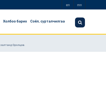
en
mn
Холбоо барих
Соёл, сурталчилгаа
лзалтанд Оролцов.