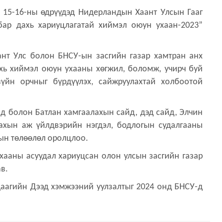
 15-16-ны өдрүүдэд Нидерландын Хаант Улсын Гааг
бар дахь хариуцлагатай хиймэл оюун ухаан-2023”
нт Улс болон БНСУ-ын засгийн газар хамтран анх
ахь хиймэл оюун ухааны хөгжил, боломж, учирч буй
зүйн орчныг бүрдүүлэх, сайжруулахтай холбоотой
йд болон Батлан хамгаалахын сайд, дэд сайд, Элчин
лахын аж үйлдвэрийн нэгдэл, бодлогын судалгааны
дын төлөөлөл оролцлоо.
хааны асуудал хариуцсан олон улсын засгийн газар
в.
даагийн Дээд хэмжээний уулзалтыг 2024 онд БНСУ-д