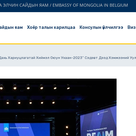
 ЭЛЧИН САЙДЫН ЯАМ / EMBASSY OF MONGOLIA IN BELGIUM
айдын яам
Хоёр талын харилцаа
Консулын үйлчилгээ
Виз
 Дахь Хариуцлагатай Хиймэл Оюун Ухаан-2023” Сэдэвт Дээд Хэмжээний Уу