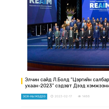
Элчин сайд Л.Болд “Цэргийн салба
ухаан-2023” сэдэвт Дээд хэмжээни
2023-02-17
1488
ЭСЯ-НЫ МЭДЭЭ