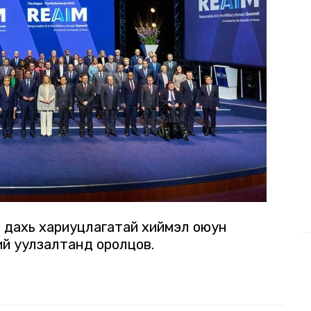
р дахь хариуцлагатай хиймэл оюун
й уулзалтанд оролцов.