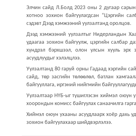
Элчин сайд Л.Болд 2023 оны 2 дугаар сарын
хотноо зохион байгуулагдсан “Цэргийн сал
сэдэвт Дээд хэмжээний уулзалтанд оролцов.
Дээд хэмжээний уулзалтыг Нидерландын Хаа
удаагаа зохион байгуулж, цэргийн салбар д
хүндрэл бэрхшээл, олон улсын хууль эрх 
асуудлуудыг хэлэлцлээ.
Уулзалтанд 80 гаруй орны Гадаад хэргийн са
сайд, төр засгийн төлөөлөл, батлан хамгаа
байгууллага, иргэний нийгмийн байгууллагуу
Уулзалтаар НҮБ-ыг түшиглэсэн хиймэл оюун у
хоорондын комисс байгуулах санаачилга гарга
Хиймэл оюун ухааны асуудлаарх хоёр дахь у
зохион байгуулахаар шийдвэрлэлээ.