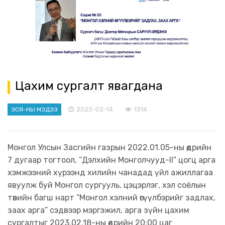
Цахим сургалт явагдана
2023-02-14
1314
ЭСЯ-НЫ МЭДЭЭ
Монгол Улсын Засгийн газрын 2022.01.05-ны өдрийн
7 дугаар тогтоол, “Дэлхийн Монголчууд-II” цогц арга
хэмжээний хүрээнд хилийн чанадад үйл ажиллагаа
явуулж буй Монгол сургууль, цэцэрлэг, хэл соёлын
төвийн багш нарт “Монгол хэлний өгүүлбэрийг задлах,
заах арга” сэдвээр мэргэжил, арга зүйн цахим
сургалтыг 2023.02.18-ны өдрийн 20:00 цаг