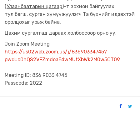
(
Улаанбаатарын цагаар
)-т зохион байгуулах
тул багш, сурган хүмүүжүүлэгч Та бүхнийг идэвхтэй
оролцохыг урьж байна.
Цахим сургалтад дараах холбоосоор орно уу.
Join Zoom Meeting
https://us02web.zoom.us/j/83690334745?
pwd=c0hQS2VFZmdoaE4wMUtXbWk2M0w5QT09
Meeting ID: 836 9033 4745
Passcode: 2022