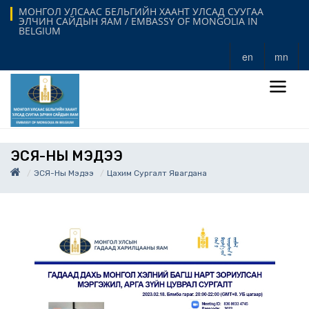
МОНГОЛ УЛСААС БЕЛЬГИЙН ХААНТ УЛСАД СУУГАА
ЭЛЧИН САЙДЫН ЯАМ / EMBASSY OF MONGOLIA IN
BELGIUM
en
mn
ЭСЯ-НЫ МЭДЭЭ
ЭСЯ-Ны Мэдээ
Цахим Сургалт Явагдана