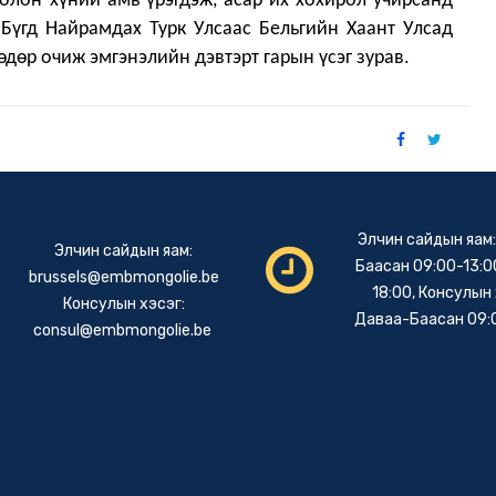
олон хүний амь үрэгдэж, асар их хохирол учирсанд
 Бүгд Найрамдах Турк Улсаас Бельгийн Хаант Улсад
 өдөр очиж
эмгэнэлийн дэвтэрт гарын үсэг зурав.
Элчин сайдын яам
Элчин сайдын яам:
Баасан 09:00-13:00
brussels@embmongolie.be
18:00, Консулын 
Консулын хэсэг:
Даваа-Баасан 09:
consul@embmongolie.be