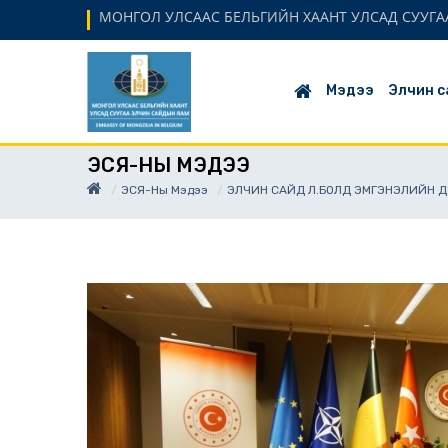
МОНГОЛ УЛСААС БЕЛЬГИЙН ХААНТ УЛСАД СУУГАА
Мэдээ
Элчин с
ЭСЯ-НЫ МЭДЭЭ
ЭСЯ-Ны Мэдээ
ЭЛЧИН САЙД Л.БОЛД ЭМГЭНЭЛИЙН ДЭ