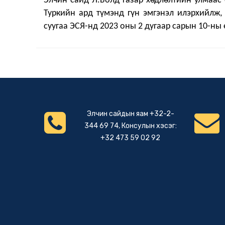
Элчин сайд Л.Болд газар хөдлөлтийн улмаас 
Туркийн ард түмэнд гүн эмгэнэл илэрхийлж,
суугаа ЭСЯ-нд 2023 оны 2 дугаар сарын 10-ны
Элчин сайдын яам +32-2-
344 69 74, Консулын хэсэг:
+32 473 59 02 92