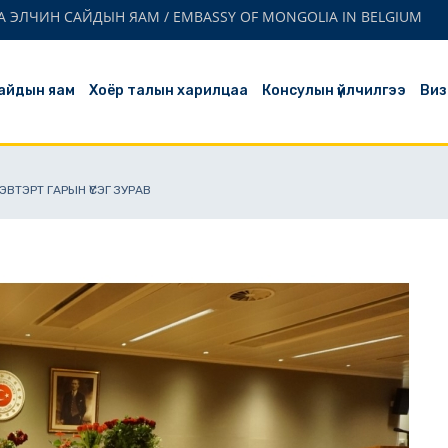
 ЭЛЧИН САЙДЫН ЯАМ / EMBASSY OF MONGOLIA IN BELGIUM
айдын яам
Хоёр талын харилцаа
Консулын үйлчилгээ
Виз
ВТЭРТ ГАРЫН ҮСЭГ ЗУРАВ