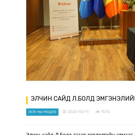
ЭЛЧИН САЙД Л.БОЛД ЭМГЭНЭЛИЙН
2023-02-11
1574
ЭСЯ-НЫ МЭДЭЭ