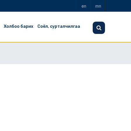
en
mn
Холбоо барих
Соёл, сурталчилгаа