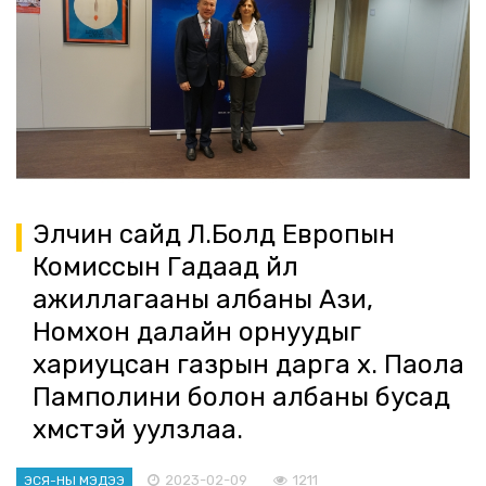
Элчин сайд Л.Болд Европын
Комиссын Гадаад үйл
ажиллагааны албаны Ази,
Номхон далайн орнуудыг
хариуцсан газрын дарга х. Паола
Памполини болон албаны бусад
хүмүүстэй уулзлаа.
2023-02-09
1211
ЭСЯ-НЫ МЭДЭЭ