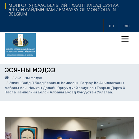
МОНГОЛ УЛСААС БЕЛЬГИЙН ХААНТ УЛСАД СУУГАА
ЭЛЧИН САЙДЫН ЯАМ / EMBASSY OF MONGOLIA IN
BELGIUM
en
mn
ЭСЯ-НЫ МЭДЭЭ
ЭСЯ-Ны Мэдээ
Элчин Сайд Л.Болд Европын Комиссын Гадаад Үйл Ажиллагааны
Албаны Ази, Номхон Далайн Орнуудыг Хариуцсан Газрын Дарга Х.
Паола Памполини Болон Албаны Бусад Хүмүүстэй Уулзлаа.