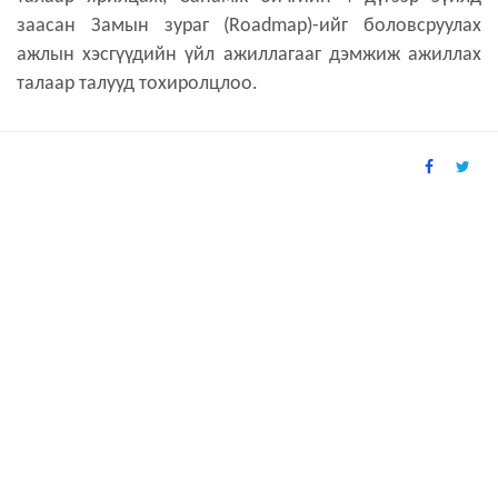
заасан Замын зураг (Roadmap)-ийг боловсруулах
ажлын хэсгүүдийн үйл ажиллагааг дэмжиж ажиллах
талаар талууд тохиролцлоо.