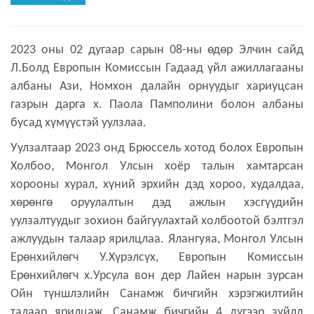
2023 оны 02 дугаар сарын 08-ны өдөр Элчин сайд
Л.Болд Европын Комиссын Гадаад үйл ажиллагааны
албаны Ази, Номхон далайн орнуудыг хариуцсан
газрын дарга х. Паола Памполини болон албаны
бусад хүмүүстэй уулзлаа.
Уулзалтаар 2023 онд Брюссель хотод болох Европын
Холбоо, Монгол Улсын хоёр талын хамтарсан
хорооны хурал, хүний эрхийн дэд хороо, худалдаа,
хөрөнгө оруулалтын дэд ажлын хэсгүүдийн
уулзалтуудыг зохион байгуулахтай холбоотой бэлтгэл
ажлуудын талаар ярилцлаа. Ялангуяа, Монгол Улсын
Ерөнхийлөгч У.Хүрэлсүх, Европын Комиссын
Ерөнхийлөгч х.Урсула вон дер Лайен нарын зурсан
Ойн түншлэлийн Санамж бичгийн хэрэгжилтийн
талаар ярилцаж, Санамж бичгийн 4 дүгээр зүйлд