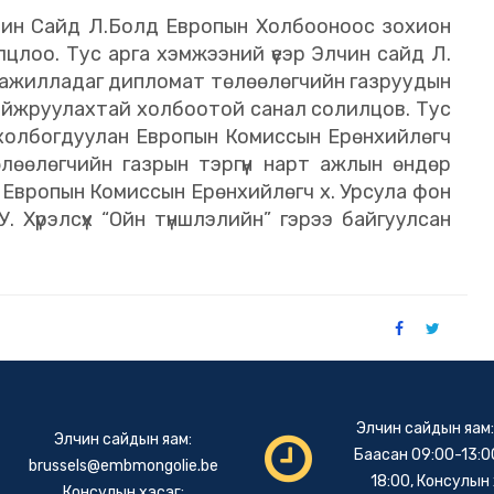
лчин Сайд Л.Болд Европын Холбооноос зохион
цлоо. Тус арга хэмжээний үеэр Элчин сайд Л.
 ажилладаг дипломат төлөөлөгчийн газруудын
 сайжруулахтай холбоотой санал солилцов. Тус
 холбогдуулан Европын Комиссын Ерөнхийлөгч
өөлөгчийн газрын тэргүүн нарт ажлын өндөр
онд Европын Комиссын Ерөнхийлөгч х. Урсула фон
 Хүрэлсүх “Ойн түншлэлийн” гэрээ байгуулсан
Элчин сайдын яам
Элчин сайдын яам:
Баасан 09:00-13:00
brussels@embmongolie.be
18:00, Консулын 
Консулын хэсэг: