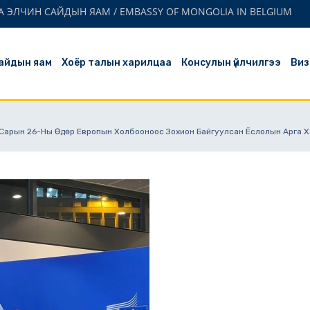
 ЭЛЧИН САЙДЫН ЯАМ / EMBASSY OF MONGOLIA IN BELGIUM
айдын яам
Хоёр талын харилцаа
Консулын үйлчилгээ
Виз
р Сарын 26-Ны Өдөр Европын Холбооноос Зохион Байгуулсан Ёслолын Арга 