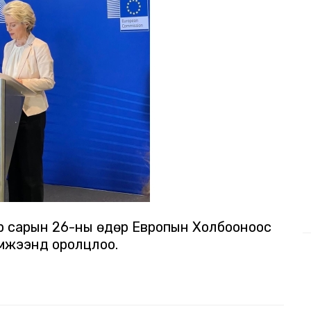
эр сарын 26-ны өдөр Европын Холбооноос
эмжээнд оролцлоо.