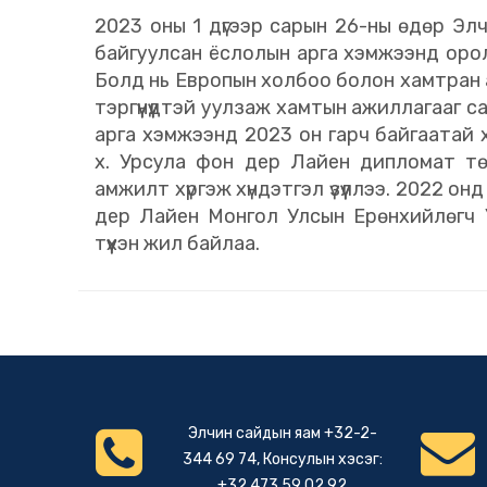
2023 оны 1 дүгээр сарын 26-ны өдөр Э
байгуулсан ёслолын арга хэмжээнд орол
Болд нь Европын холбоо болон хамтран
тэргүүнүүдтэй уулзаж хамтын ажиллагааг
арга хэмжээнд 2023 он гарч байгаатай
х. Урсула фон дер Лайен дипломат төл
амжилт хүргэж хүндэтгэл үзүүллээ. 2022 
дер Лайен Монгол Улсын Ерөнхийлөгч У.
түүхэн жил байлаа.
Элчин сайдын яам +32-2-
344 69 74, Консулын хэсэг:
+32 473 59 02 92