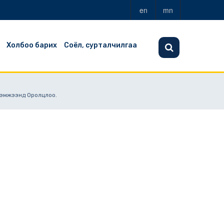
en
mn
Холбоо барих
Соёл, сурталчилгаа
Хэмжээнд Оролцлоо.