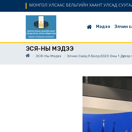
МОНГОЛ УЛСААС БЕЛЬГИЙН ХААНТ УЛСАД СУУГАА
Мэдээ
Элчин с
ЭСЯ-НЫ МЭДЭЭ
ЭСЯ-Ны Мэдээ
Элчин Сайд Л.Болд 2023 Оны 1 Дүгээ