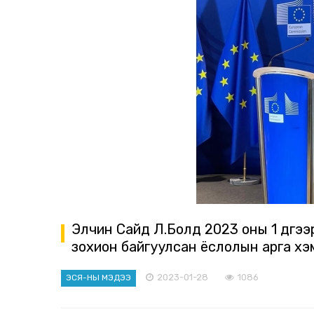
Элчин Сайд Л.Болд 2023 оны 1 дүгэ
зохион байгуулсан ёслолын арга х
2023-01-28
1086
ЭСЯ-НЫ МЭДЭЭ