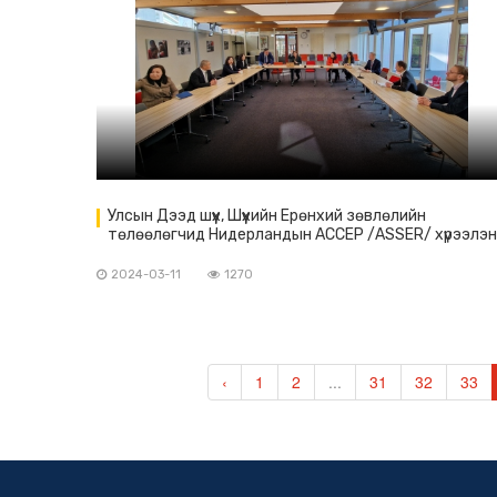
Улсын Дээд шүүх, Шүүхийн Ерөнхий зөвлөлийн
төлөөлөгчид Нидерландын АССЕР /ASSER/ хүрээлэ
зочиллоо
2024-03-11
1270
‹
1
2
...
31
32
33