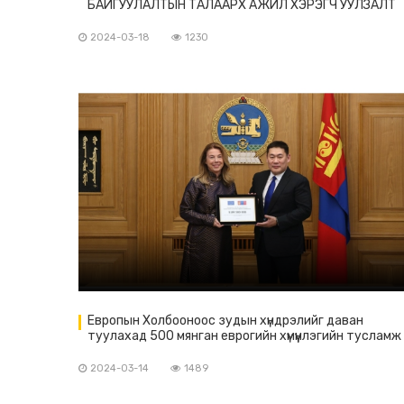
БАЙГУУЛАЛТЫН ТАЛААРХ АЖИЛ ХЭРЭГЧ УУЛЗАЛТ
БОЛЛОО
2024-03-18
1230
Европын Холбооноос зудын хүндрэлийг даван
туулахад 500 мянган еврогийн хүмүүнлэгийн тусламж
олголоо
2024-03-14
1489