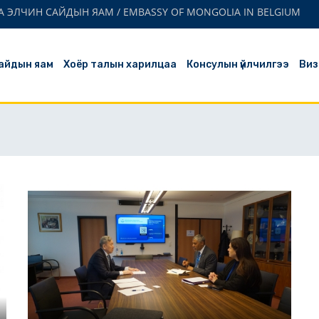
 ЭЛЧИН САЙДЫН ЯАМ / EMBASSY OF MONGOLIA IN BELGIUM
айдын яам
Хоёр талын харилцаа
Консулын үйлчилгээ
Виз