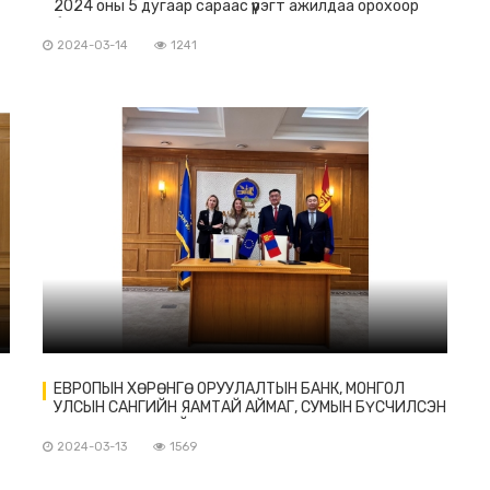
2024 оны 5 дугаар сараас үүрэгт ажилдаа орохоор
болов
2024-03-14
1241
ЕВРОПЫН ХӨРӨНГӨ ОРУУЛАЛТЫН БАНК, МОНГОЛ
УЛСЫН САНГИЙН ЯАМТАЙ АЙМАГ, СУМЫН БҮСЧИЛСЭН
НОГООН ХӨГЖЛИЙН ХӨРӨНГӨ ОРУУЛАЛТЫН
ХӨТӨЛБӨРТ ГАРЫН ҮСЭГ ЗУРЛАА
2024-03-13
1569