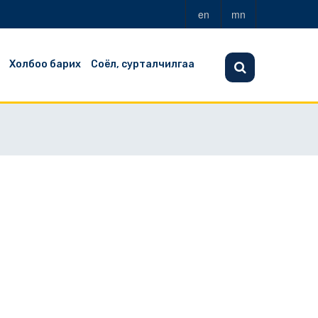
en
mn
Холбоо барих
Соёл, сурталчилгаа