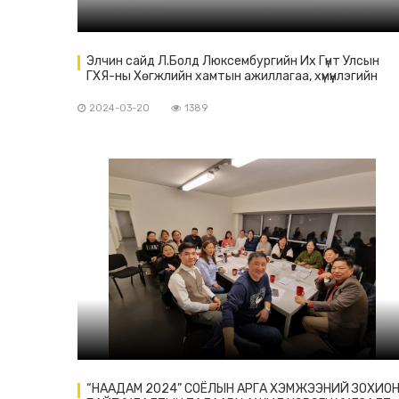
Элчин сайд Л.Болд Люксембургийн Их Гүнт Улсын
ГХЯ-ны Хөгжлийн хамтын ажиллагаа, хүмүүнлэгийн
газрын Хамтын ажиллагааны хэлтсийн дэд дарга
Ж.Хенгентэй уулзав
2024-03-20
1389
“НААДАМ 2024” СОЁЛЫН АРГА ХЭМЖЭЭНИЙ ЗОХИО