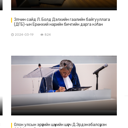
Элчин сайд Л. Болд Дэлхийн гаалийн байгууллага
(ДГБ)-ын Ерөнхий нарийн бичгийн дарга н.Иан
Соундерстай уулзлаа.
2024-03-19
824
Н
Олон улсын эрүүгийн шүүхийн шүүгч Д.Эрдэнэбалсүрэн