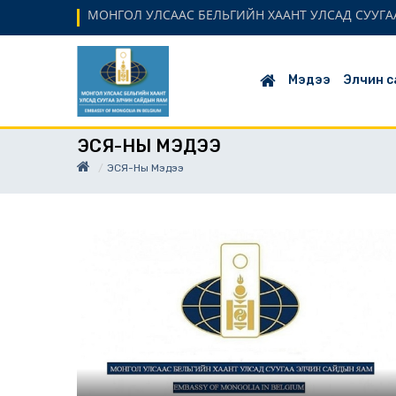
МОНГОЛ УЛСААС БЕЛЬГИЙН ХААНТ УЛСАД СУУГАА
Мэдээ
Элчин с
ЭСЯ-НЫ МЭДЭЭ
ЭСЯ-Ны Мэдээ