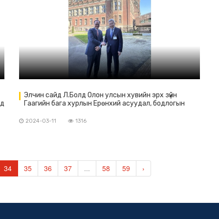
Элчин сайд Л.Болд Олон улсын хувийн эрх зүйн
нд
Гаагийн бага хурлын Ерөнхий асуудал, бодлогын
зөвлөлийн 2024 оны хуралдаанд оролцов.
2024-03-11
1316
34
35
36
37
...
58
59
›