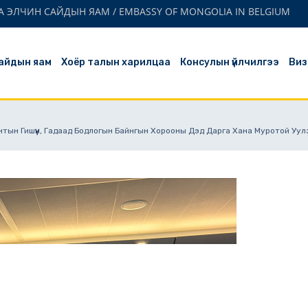
 ЭЛЧИН САЙДЫН ЯАМ / EMBASSY OF MONGOLIA IN BELGIUM
айдын яам
Хоёр талын харилцаа
Консулын үйлчилгээ
Виз
тын Гишүүн, Гадаад Бодлогын Байнгын Хорооны Дэд Дарга Хана Муротой Уул