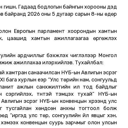
 гишүүн, Гадаад бодлогын байнгын хорооны дэд
в байранд 2026 оны 5 дугаар сарын 8-ны өдөр
олон Европын парламент хоорондын хамтын
, цаашид хамтын ажиллагаагаа өргөжүүлэх
улийн ардчиллыг бэхжүүлэх чиглэлээр Монгол
эмжиж ажиллахаа илэрхийлэв. Тухайлбал:
тай хамтран санаачилсан НҮБ-ын Авлигын эсрэг
I бага хурлын үеэр “Улс төрийн нам, сонгуульд
панит ажлын санхүүжилтийн ил тод байдлыг
н сэргийлэх, түүнтэй тэмцэх тухай” НҮБ-ын
ь Авлигын эсрэг НҮБ-ын конвенцын хүрээнд улс
ыг тусгайлан хөндсөн анхны тогтоол болж
өд “иргэд улс төр, сонгуулийн үйл явцыг хэн,
й” хэмээх конвенцын суурь зарчмыг олон улсын