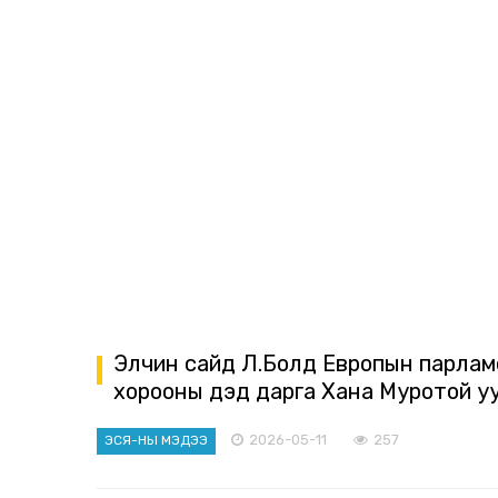
Элчин сайд Л.Болд Европын парламе
хорооны дэд дарга Хана Муротой у
2026-05-11
257
ЭСЯ-НЫ МЭДЭЭ