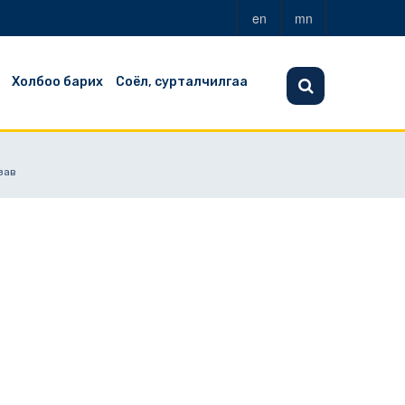
en
mn
Холбоо барих
Соёл, сурталчилгаа
зав