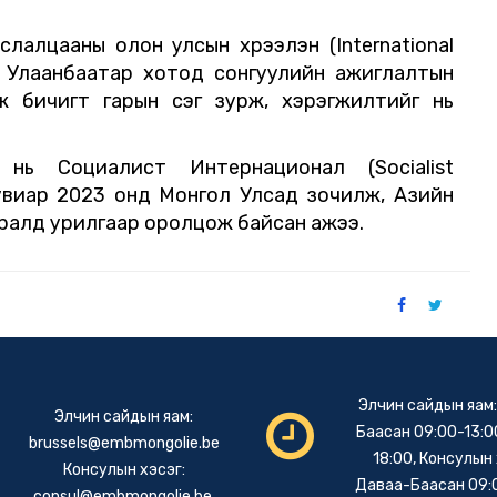
лалцааны олон улсын хүрээлэн (International
 Улаанбаатар хотод сонгуулийн ажиглалтын
ж бичигт гарын үсэг зурж, хэрэгжилтийг нь
 нь Социалист Интернационал (Socialist
хувиар 2023 онд Монгол Улсад зочилж, Азийн
уралд урилгаар оролцож байсан ажээ.
Элчин сайдын яам
Элчин сайдын яам:
Баасан 09:00-13:00
brussels@embmongolie.be
18:00, Консулын 
Консулын хэсэг:
Даваа-Баасан 09:
consul@embmongolie.be