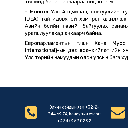
түвшинд бататгаснаараа онцлог юм.
- Монгол Улс Ардчилал, сонгуулийн тус
IDEA)-тай идэвхтэй хамтран ажиллаж,
Азийн бүсийн төвийг байгуулах санам
урагшлуулахад анхаарч байна.
Европарламентын гишүүн Хана Муро
International)-ын дэд ерөнхийлөгчийн 
Улс төрийн намуудын олон улсын бага х
Элчин сайдын яам +32-2-
344 69 74, Консулын хэсэг:
+32 473 59 02 92