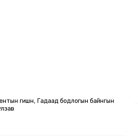
нтын гишүүн, Гадаад бодлогын байнгын
улзав