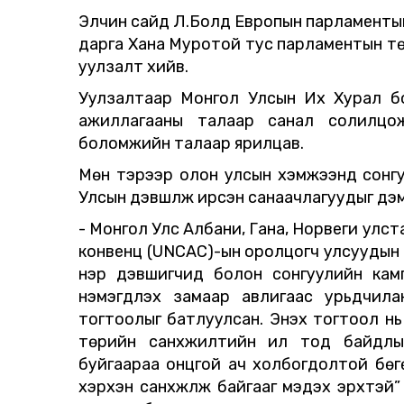
Элчин сайд Л.Болд Европын парламентын
дарга Хана Муротой тус парламентын тө
уулзалт хийв.
Уулзалтаар Монгол Улсын Их Хурал б
ажиллагааны талаар санал солилцож
боломжийн талаар ярилцав.
Мөн тэрээр олон улсын хэмжээнд сонгу
Улсын дэвшүүлж ирсэн санаачлагуудыг д
- Монгол Улс Албани, Гана, Норвеги улс
конвенц (UNCAC)-ын оролцогч улсуудын X
нэр дэвшигчид болон сонгуулийн кам
нэмэгдүүлэх замаар авлигаас урьдчила
тогтоолыг батлуулсан. Энэхүү тогтоол н
төрийн санхүүжилтийн ил тод байдл
буйгаараа онцгой ач холбогдолтой бөгө
хэрхэн санхүүжүүлж байгааг мэдэх эрхтэ