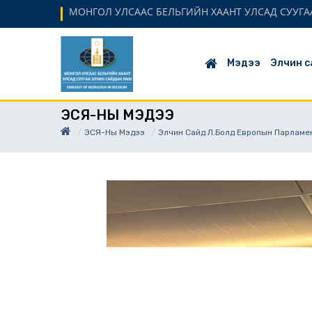
МОНГОЛ УЛСААС БЕЛЬГИЙН ХААНТ УЛСАД СУУГАА
Мэдээ
Элчин с
ЭСЯ-НЫ МЭДЭЭ
ЭСЯ-Ны Мэдээ
Элчин Сайд Л.Болд Европын Парламен