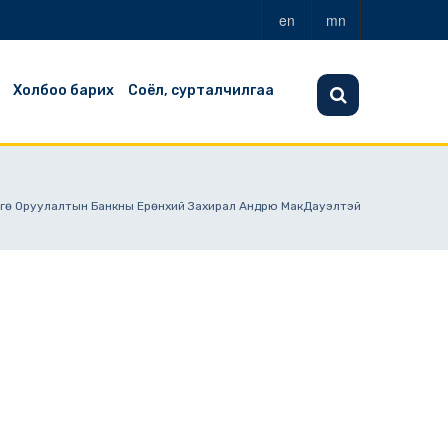
en
mn
Холбоо барих
Соёл, сурталчилгаа
өнгө Оруулалтын Банкны Ерөнхий Захирал Андрю МакДауэлтэй