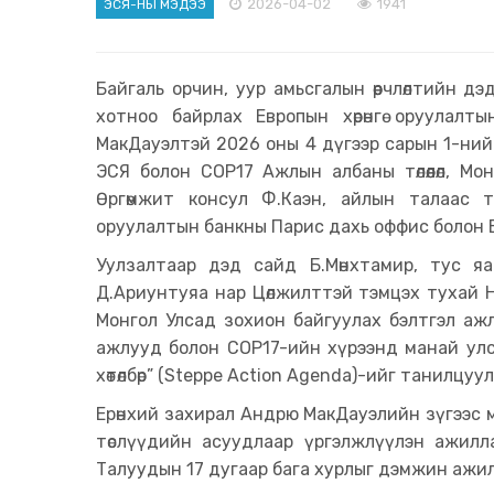
2026-04-02
1941
ЭСЯ-НЫ МЭДЭЭ
Байгаль орчин, уур амьсгалын өөрчлөлтийн дэд
хотноо байрлах Европын хөрөнгө оруулалт
МакДауэлтэй 2026 оны 4 дүгээр сарын 1-ний 
ЭСЯ болон СОР17 Ажлын албаны төлөөлөл, М
Өргөмжит консул Ф.Каэн, айлын талаас тус
оруулалтын банкны Парис дахь оффис болон Ев
Уулзалтаар дэд сайд Б.Мөнхтамир, тус 
Д.Ариунтуяа нар Цөлжилттэй тэмцэх тухай 
Монгол Улсад зохион байгуулах бэлтгэл аж
ажлууд болон COP17-ийн хүрээнд манай ул
хөтөлбөр” (Steppe Action Agenda)-ийг танилцу
Ерөнхий захирал Андрю МакДауэлийн зүгээс 
төслүүдийн асуудлаар үргэлжлүүлэн ажил
Талуудын 17 дугаар бага хурлыг дэмжин ажи