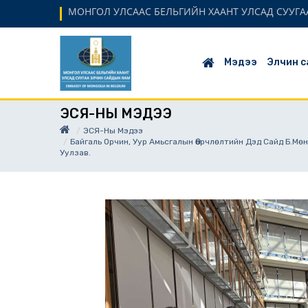
МОНГОЛ УЛСААС БЕЛЬГИЙН ХААНТ УЛСАД СУУГАА
Мэдээ
Элчин с
ЭСЯ-НЫ МЭДЭЭ
ЭСЯ-Ны Мэдээ
Байгаль Орчин, Уур Амьсгалын Өөрчлөлтийн Дэд Сайд Б.М
Уулзав.