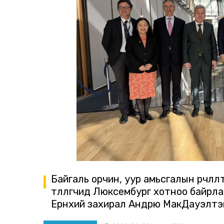
Байгаль орчин, уур амьсгалын өөрчлө
төлөөлөгчид Люксембург хотноо байрл
Ерөнхий захирал Андрю МакДауэлтэй