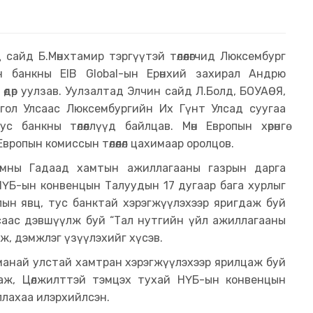
 сайд Б.Мөнхтамир тэргүүтэй төлөөлөгчид Люксембург
ын банкны EIB Global-ын Ерөнхий захирал Андрю
өдөр уулзав. Уулзалтад Элчин сайд Л.Болд, БОУАӨЯ,
онгол Улсаас Люксембургийн Их Гүнт Улсад суугаа
 банкны төлөөллүүд байлцав. Мөн Европын хөрөнгө
ропын комиссын төлөөлөл цахимаар оролцов.
яамны Гадаад хамтын ажиллагааны газрын дарга
НҮБ-ын конвенцын Талуудын 17 дугаар бага хурлыг
лын явц, тус банктай хэрэгжүүлэхээр яригдаж буй
саас дэвшүүлж буй “Тал нутгийн үйл ажиллагааны
улж, дэмжлэг үзүүлэхийг хүсэв.
манай улстай хамтран хэрэгжүүлэхээр ярилцаж буй
лаж, Цөлжилттэй тэмцэх тухай НҮБ-ын конвенцын
ллахаа илэрхийлсэн.