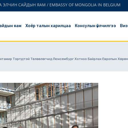
 ЭЛЧИН САЙДЫН ЯАМ / EMBASSY OF MONGOLIA IN BELGIUM
айдын яам
Хоёр талын харилцаа
Консулын үйлчилгээ
Виз
өнхтамир Тэргүүтэй Төлөөлөгчид Люксембург Хотноо Байрлах Европын Хөр