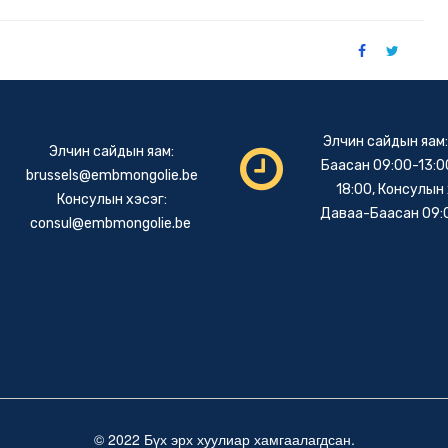
Элчин сайдын яам
Элчин сайдын яам:
Баасан 09:00-13:00
brussels@embmongolie.be
18:00, Консулын 
Консулын хэсэг:
Даваа-Баасан 09:
consul@embmongolie.be
© 2022 Бүх эрх хуулиар хамгаалагдсан.