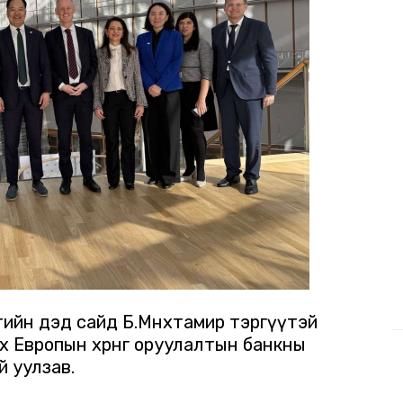
лтийн дэд сайд Б.Мөнхтамир тэргүүтэй
ах Европын хөрөнгө оруулалтын банкны
 уулзав.