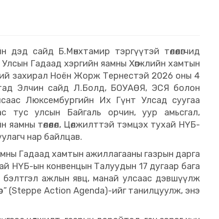
йн дэд сайд Б.Мөнхтамир тэргүүтэй төлөөлөгчид
Улсын Гадаад хэргийн яамны Хөгжлийн хамтын
хий захирал Ноён Жорж Тернестэй 2026 оны 4
алтад Элчин сайд Л.Болд, БОУАӨЯ, ЭСЯ болон
Улсаас Люксембургийн Их Гүнт Улсад суугаа
ас тус улсын Байгаль орчин, уур амьсгал,
 яамны төлөөлөл, Цөлжилттэй тэмцэх тухай НҮБ-
улагч нар байлцав.
яамны Гадаад хамтын ажиллагааны газрын дарга
ай НҮБ-ын конвенцын Талуудын 17 дугаар бага
 бэлтгэл ажлын явц, манай улсаас дэвшүүлж
өр” (Steppe Action Agenda)-ийг танилцуулж, энэ