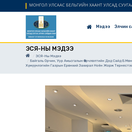
МОНГОЛ УЛСААС БЕЛЬГИЙН ХААНТ УЛСАД СУУГАА
Мэдээ
Элчин с
ЭСЯ-НЫ МЭДЭЭ
ЭСЯ-Ны Мэдээ
Байгаль Орчин, Уур Амьсгалын Өөрчлөлтийн Дэд Сайд Б.М
Хүмүүнлэгийн Газрын Ерөнхий Захирал Ноён Жорж Тернестэй