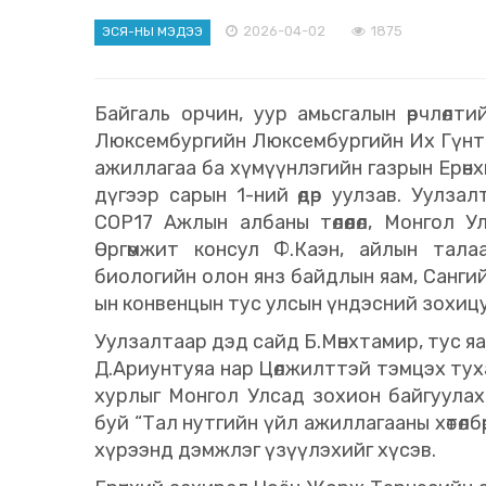
2026-04-02
1875
ЭСЯ-НЫ МЭДЭЭ
Байгаль орчин, уур амьсгалын өөрчлөлти
Люксембургийн Люксембургийн Их Гүнт 
ажиллагаа ба хүмүүнлэгийн газрын Ерөн
дүгээр сарын 1-ний өдөр уулзав. Уулз
СОР17 Ажлын албаны төлөөлөл, Монгол 
Өргөмжит консул Ф.Каэн, айлын тала
биологийн олон янз байдлын яам, Сангийн
ын конвенцын тус улсын үндэсний зохицу
Уулзалтаар дэд сайд Б.Мөнхтамир, тус 
Д.Ариунтуяа нар Цөлжилттэй тэмцэх тух
хурлыг Монгол Улсад зохион байгуулах
буй “Тал нутгийн үйл ажиллагааны хөтөлб
хүрээнд дэмжлэг үзүүлэхийг хүсэв.