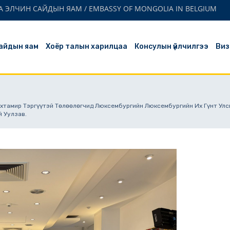
 ЭЛЧИН САЙДЫН ЯАМ / EMBASSY OF MONGOLIA IN BELGIUM
айдын яам
Хоёр талын харилцаа
Консулын үйлчилгээ
Виз
өнхтамир Тэргүүтэй Төлөөлөгчид Люксембургийн Люксембургийн Их Гүнт Ул
 Уулзав.