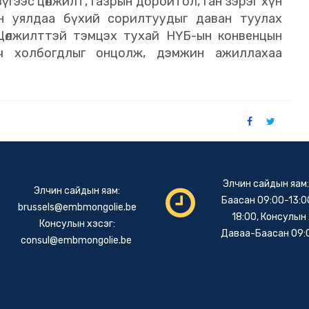
гээс цөлжилт, газрын доройтол, ган зэрэг хүн
цан уялдаа бүхий сорилтуудыг даван туулах
Цөлжилттэй тэмцэх тухай НҮБ-ын конвенцын
ч холбогдлыг онцолж, дэмжин ажиллахаа
Элчин сайдын яам
Элчин сайдын яам:
Баасан 09:00-13:00
brussels@embmongolie.be
18:00, Консулын 
Консулын хэсэг:
Даваа-Баасан 09:
consul@embmongolie.be