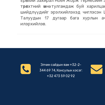
Ерөнхий захирал Ноён Жорж Тернесийн зү
төрөлхтний өмнө тулгамдаж буй харил
шийдлүүдийг эрэлхийлэхэд чиглэсэн 
Талуудын 17 дугаар бага хурлын а
илэрхийлэв.
Элчин сайдын яам +32-2-
344 69 74, Консулын хэсэг:
+32 473 59 02 92