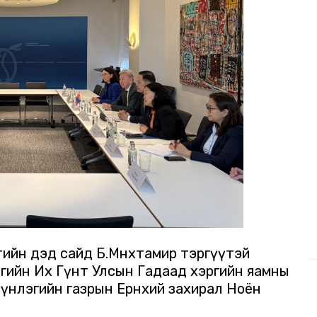
лтийн дэд сайд Б.Мөнхтамир тэргүүтэй
ургийн Их Гүнт Улсын Гадаад хэргийн яамны
үнлэгийн газрын Ерөнхий захирал Ноён