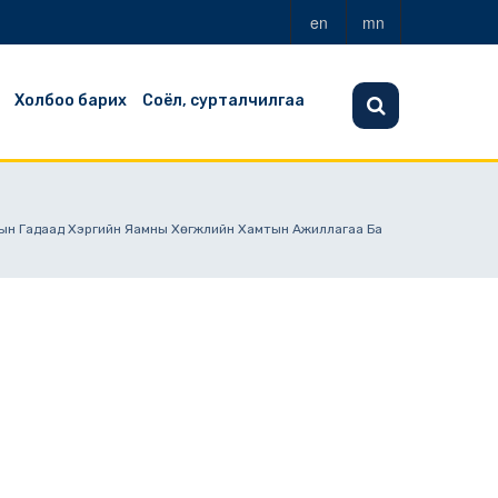
en
mn
Холбоо барих
Соёл, сурталчилгаа
сын Гадаад Хэргийн Яамны Хөгжлийн Хамтын Ажиллагаа Ба