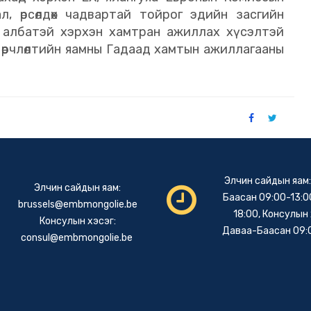
, өрсөлдөх чадвартай тойрог эдийн засгийн
 албатэй хэрхэн хамтран ажиллах хүсэлтэй
 өөрчлөлтийн яамны Гадаад хамтын ажиллагааны
Элчин сайдын яам
Элчин сайдын яам:
Баасан 09:00-13:00
brussels@embmongolie.be
18:00, Консулын 
Консулын хэсэг:
Даваа-Баасан 09:
consul@embmongolie.be