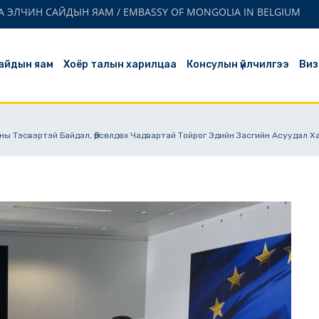
 ЭЛЧИН САЙДЫН ЯАМ / EMBASSY OF MONGOLIA IN BELGIUM
айдын яам
Хоёр талын харилцаа
Консулын үйлчилгээ
Виз
сны Тэсвэртэй Байдал, Өрсөлдөх Чадвартай Тойрог Эдийн Засгийн Асуудал