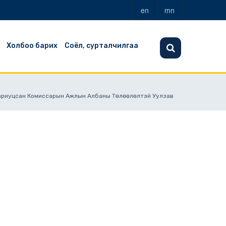
en
mn
Холбоо барих
Соёл, сурталчилгаа
 Хариуцсан Комиссарын Ажлын Албаны Төлөөлөлтэй Уулзав