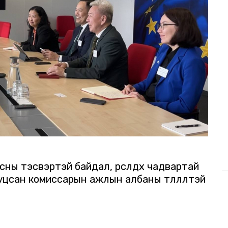
ны тэсвэртэй байдал, өрсөлдөх чадвартай
цсан комиссарын ажлын албаны төлөөлөлтэй