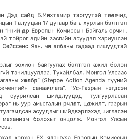
йн Дэд сайд Б.Мөнхтамир тэргүүтэй төлөөлөгчид
цын Талуудын 17 дугаар бага хурлын бэлтгэл
 1-ний өдөр Европын Комиссын Байгаль орчин,
ртай тойрог эдийн засгийн асуудал хариуцсан
Сейссенс Яан, мөн албаны гадаад гишүүдтэй
рлыг зохион байгуулах бэлтгэл ажил болон
гүй танилцууллаа. Тухайлбал, Монгол Улсаас
ааны хөтөлбөр” (Steppe Action Agenda түүний
ментийн санаачлага”, “Ус-Газрын нэгдсэн
ьд суурилсан шийдлүүдэд тулгуурласан
эг нь уур амьсгалын өөрчлөлт, цөлжилт, газрын
 тулгамдсан асуудлыг шийдвэрлэхэд чиглэсэн
н механизм болохыг онцолж, Монгол Улсын
сэв.
ахад хэрхэн ЕХ, ялангуяа Европын Комиссын