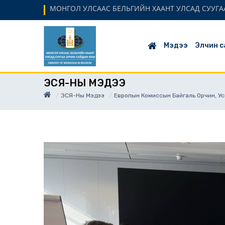
МОНГОЛ УЛСААС БЕЛЬГИЙН ХААНТ УЛСАД СУУГАА
Мэдээ
Элчин с
ЭСЯ-НЫ МЭДЭЭ
ЭСЯ-Ны Мэдээ
Европын Комиссын Байгаль Орчин, У