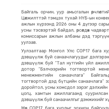
Байгаль орчин, уур амьсгалын өөрчлөлти
Цөлжилттэй тэмцэх тухай НҮБ-ын конвен
ажлын хүрээнд 2026 оны 4 дүгээр сарын
усны тэсвэртэй байдал, өрсөлдөх чадва
комиссарын ажлын албаны дэд тэргүүн 
уулзав.
Уулзалтаар Монгол Улс COP17 бага ху
дэвшүүлж буй санаачлагуудыг дэлгэрэн
дэвшүүлж буй “Тал нутгийн үйл ажиллаг
дотор “Бэлчээрийн тогтвортой менеж
менежментийн санаачлага” Байгал
тогтвортой дэд бүтцийн санаачлага” зэр
доройтол, усны хомсдол зэрэг дэлхийн
цогц, хамтын ажиллагаанд суурилса
дэвшүүлж буй санаачилгыг дэмжихийг хү
Мөн COP17 бага хурлыг зохион байгуул