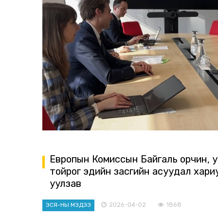
Европын Комиссын Байгаль орчин, ус
тойрог эдийн засгийн асуудал хариу
уулзав
2026-04-02
1868
ЭСЯ-НЫ МЭДЭЭ