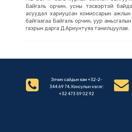
Байгаль орчин, усны тэсвэртэй байдал
асуудал хариуцсан комиссарын ажлын
байгаагаа Байгаль орчин, уур амьсгалын
газрын дарга Д.Ариунтуяа танилцуулав.
Элчин сайдын яам +32-2-
344 69 74, Консулын хэсэг:
+32 473 59 02 92