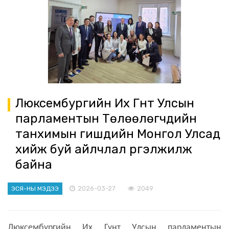
Люксембургийн Их Гүнт Улсын
парламентын Төлөөлөгчдийн
танхимын гишүүдийн Монгол Улсад
хийж буй айлчлал үргэлжилж
байна
2026-03-27
2049
ЭСЯ-НЫ МЭДЭЭ
Люксембургийн Их Гүнт Улсын парламентын