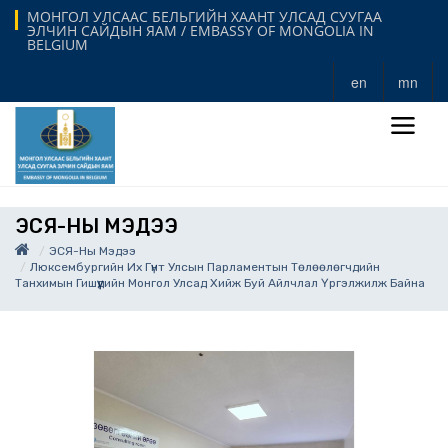
МОНГОЛ УЛСААС БЕЛЬГИЙН ХААНТ УЛСАД СУУГАА
ЭЛЧИН САЙДЫН ЯАМ / EMBASSY OF MONGOLIA IN
BELGIUM
en
mn
ЭСЯ-НЫ МЭДЭЭ
ЭСЯ-Ны Мэдээ
Люксембургийн Их Гүнт Улсын Парламентын Төлөөлөгчдийн
Танхимын Гишүүдийн Монгол Улсад Хийж Буй Айлчлал Үргэлжилж Байна