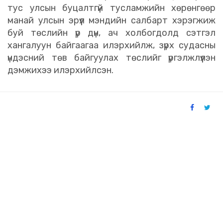
тус улсын буцалтгүй тусламжийн хөрөнгөөр
манай улсын эрүүл мэндийн салбарт хэрэгжиж
буй төслийн үр дүн, ач холбогдолд сэтгэл
хангалуун байгаагаа илэрхийлж, зүрх судасны
үндэсний төв байгуулах төслийг үргэлжлүүлэн
дэмжихээ илэрхийлсэн.