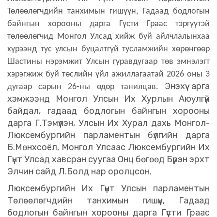
Төлөөлөгчдийн танхимын гишүүн, Гадаад бодлогын
байнгын хорооны дарга Гүсти Граас тэргүүтэй
төлөөлөгчид Монгол Улсад хийж буй айлчлалынхаа
хүрээнд тус улсын буцалтгүй тусламжийн хөрөнгөөр
Шастины нэрэмжит Улсын гуравдугаар төв эмнэлэгт
хэрэгжиж буй төслийн үйл ажиллагаатай 2026 оны 3
Энэхүү арга
дугаар сарын 26-ны өдөр танилцав.
хэмжээнд Монгол Улсын Их Хурлын Аюулгүй
байдал, гадаад бодлогын байнгын хорооны
дарга Г.Тэмүүлэн, Улсын Их Хурал дахь Монгол-
Люксембургийн парламентын бүлгийн дарга
Б.Мөнхсоёл, Монгол Улсаас Люксембургийн Их
Гүнт Улсад хавсран суугаа Онц бөгөөд Бүрэн эрхт
Элчин сайд Л.Болд нар оролцсон.
Люксембургийн Их Гүнт Улсын парламентын
Төлөөлөгчдийн танхимын гишүүн, Гадаад
бодлогын байнгын хорооны дарга Гүсти Граас