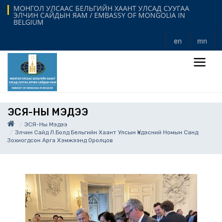
МОНГОЛ УЛСААС БЕЛЬГИЙН ХААНТ УЛСАД СУУГАА
ЭЛЧИН САЙДЫН ЯАМ / EMBASSY OF MONGOLIA IN
BELGIUM
en
mn
ЭСЯ-НЫ МЭДЭЭ
ЭСЯ-Ны Мэдээ
Элчин Сайд Л.Болд Бельгийн Хаант Улсын Үндэсний Номын Санд
Зохиогдсон Арга Хэмжээнд Оролцов