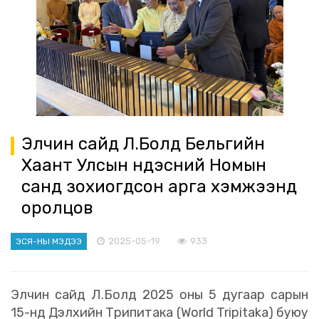
Элчин сайд Л.Болд Бельгийн
Хаант Улсын Үндэсний Номын
санд зохиогдсон арга хэмжээнд
оролцов
2025-05-19
933
ЭСЯ-НЫ МЭДЭЭ
Элчин сайд Л.Болд 2025 оны 5 дугаар сарын
15-нд Дэлхийн Трипитака (World Tripitaka) буюу