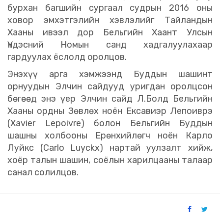
бурхан багшийн сургаал судрын 2016 оны
ховор эмхэтгэлийн хэвлэлийг Тайландын
Хааны ивээл дор Бельгийн Хаант Улсын
Үндэсний Номын санд хадгалуулахаар
гардуулах ёслолд оролцов.
Энэхүү арга хэмжээнд Буддын шашинт
орнуудын Элчин сайдууд уригдан оролцсон
бөгөөд энэ үер Элчин сайд Л.Болд Бельгийн
Хааны ордны Зөвлөх ноён Ексавиэр Лепоиврэ
(Xavier Lepoivre) болон Бельгийн Буддын
шашны холбооны Ерөнхийлөгч ноён Карло
Луйкс (Carlo Luyckx) нартай уулзалт хийж,
хоёр талын шашин, соёлын харилцааны талаар
санал солилцов.