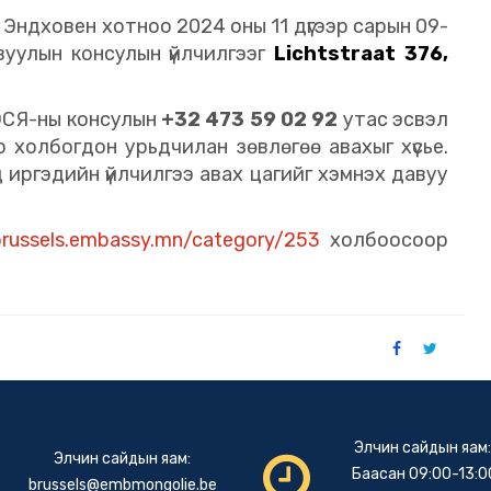
Эндховен хотноо 2024 оны 11 дүгээр сарын 09-
вуулын консулын үйлчилгээг
Lichtstraat 376,
 ЭСЯ-ны консулын
+32 473 59 02 92
утас эсвэл
р холбогдон урьдчилан зөвлөгөө авахыг хүсье.
д иргэдийн үйлчилгээ авах цагийг хэмнэх давуу
brussels.embassy.mn/category/253
холбоосоор
Элчин сайдын яам
Элчин сайдын яам:
Баасан 09:00-13:00
brussels@embmongolie.be