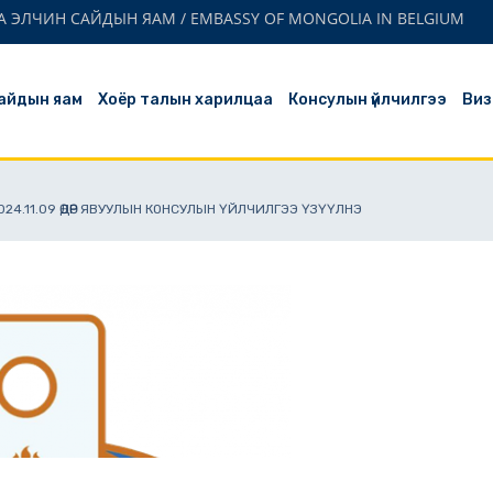
 ЭЛЧИН САЙДЫН ЯАМ / EMBASSY OF MONGOLIA IN BELGIUM
айдын яам
Хоёр талын харилцаа
Консулын үйлчилгээ
Виз
4.11.09 ӨДӨР ЯВУУЛЫН КОНСУЛЫН ҮЙЛЧИЛГЭЭ ҮЗҮҮЛНЭ