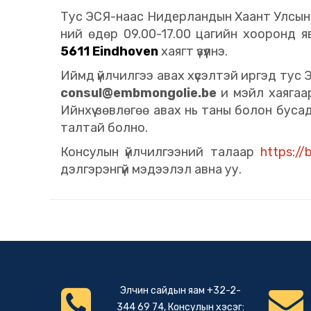
Тус ЭСЯ-наас Нидерландын Хаант Улсын 
ний өдөр 09.00-17.00 цагийн хооронд я
5611 Eindhoven
хаягт үзүүлнэ.
Иймд үйлчилгээ авах хүсэлтэй иргэд тус
consul@embmongolie.be
и мэйл хаягаа
Ийнхүү зөвлөгөө авах нь таны болон буса
талтай болно.
Консулын үйлчилгээний талаар
https://
дэлгэрэнгүй мэдээлэл авна уу.
Элчин сайдын яам +32-2-
344 69 74, Консулын хэсэг: