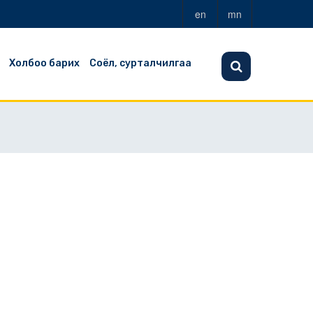
en
mn
Холбоо барих
Соёл, сурталчилгаа