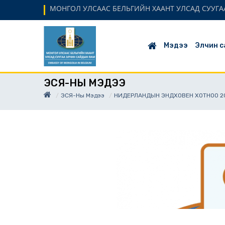
МОНГОЛ УЛСААС БЕЛЬГИЙН ХААНТ УЛСАД СУУГАА
Мэдээ
Элчин с
ЭСЯ-НЫ МЭДЭЭ
ЭСЯ-Ны Мэдээ
НИДЕРЛАНДЫН ЭНДХОВЕН ХОТНОО 202