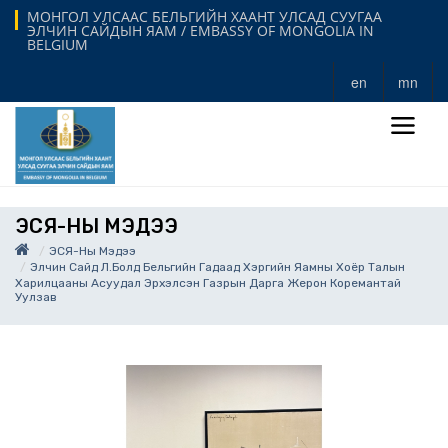
МОНГОЛ УЛСААС БЕЛЬГИЙН ХААНТ УЛСАД СУУГАА
ЭЛЧИН САЙДЫН ЯАМ / EMBASSY OF MONGOLIA IN
BELGIUM
en
mn
ЭСЯ-НЫ МЭДЭЭ
ЭСЯ-Ны Мэдээ
Элчин Сайд Л.Болд Бельгийн Гадаад Хэргийн Яамны Хоёр Талын
Харилцааны Асуудал Эрхэлсэн Газрын Дарга Жерон Коремантай
Уулзав