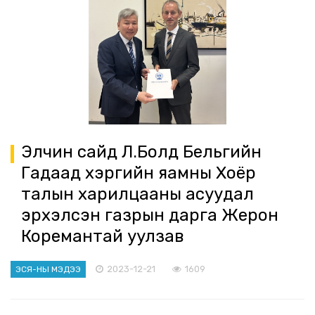
Элчин сайд Л.Болд Бельгийн
Гадаад хэргийн яамны Хоёр
талын харилцааны асуудал
эрхэлсэн газрын дарга Жерон
Коремантай уулзав
2023-12-21
1609
ЭСЯ-НЫ МЭДЭЭ