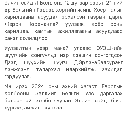
Элчин сайд Л.Болд энэ 12 дугаар сарын 21-ний
өдөр Бельгийн Гадаад хэргийн яамны Хоёр талын
харилцааны асуудал эрхэлсэн газрын дарга
Жерон Коремантай уулзаж, хоёр орны
харилцаа, хамтын ажиллагааны асуудлаар
санал солилцлоо.
Уулзалтын үеэр манай улсаас ОУЭШ-ийн
шүүгчийн сонгуульд нэр дэвшин сонгогдсон
Дээд шүүхийн шүүгч Д.Эрдэнэбалсүрэнг
дэмжсэнд талархал илэрхийлж, захидал
гардуулав.
Мөн ирэх 2024 оны эхний хагаст Европын
Холбооны Зөвлөлийг Бельги Улс даргалах
болсонтой холбогдуулан Элчин сайд баяр
хүргэж, амжилт хүслээ.