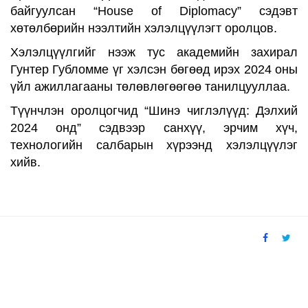
байгуулсан “House of Diplomacy” сэдэвт
хөтөлбөрийн нээлтийн хэлэлцүүлэгт оролцов.
Хэлэлцүүлгийг нээж тус академийн захирал
Гунтер Губломме үг хэлсэн бөгөөд ирэх 2024 оны
үйл ажиллагааны төлөвлөгөөгөө танилцууллаа.
Түүнчлэн оролцогчид “Шинэ чиглэлүүд: Дэлхий
2024 онд” сэдвээр санхүү, эрчим хүч,
технологийн салбарын хүрээнд хэлэлцүүлэг
хийв.