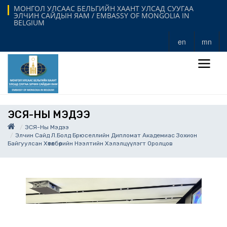
МОНГОЛ УЛСААС БЕЛЬГИЙН ХААНТ УЛСАД СУУГАА
ЭЛЧИН САЙДЫН ЯАМ / EMBASSY OF MONGOLIA IN
BELGIUM
en
mn
ЭСЯ-НЫ МЭДЭЭ
ЭСЯ-Ны Мэдээ
Элчин Сайд Л.Болд Брюселлийн Дипломат Академиас Зохион
Байгуулсан Хөтөлбөрийн Нээлтийн Хэлэлцүүлэгт Оролцов