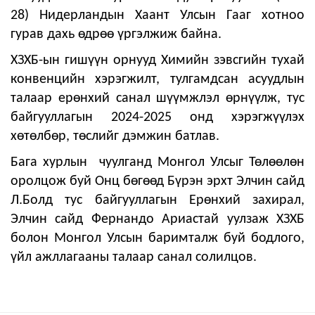
28) Нидерландын Хаант Улсын Гааг хотноо
гурав дахь өдрөө үргэлжиж байна.
ХЗХБ-ын гишүүн орнууд Химийн зэвсгийн тухай
конвенцийн хэрэгжилт, тулгамдсан асуудлын
талаар ерөнхий санал шүүмжлэл өрнүүлж, тус
байгууллагын 2024-2025 онд хэрэгжүүлэх
хөтөлбөр, төслийг дэмжин батлав.
Бага хурлын чуулганд Монгол Улсыг Төлөөлөн
оролцож буй Онц бөгөөд Бүрэн эрхт Элчин сайд
Л.Болд тус байгууллагын Ерөнхий захирал,
Элчин сайд Фернандо Ариастай уулзаж ХЗХБ
болон Монгол Улсын баримталж буй бодлого,
үйл ажллагааны талаар санал солилцов.