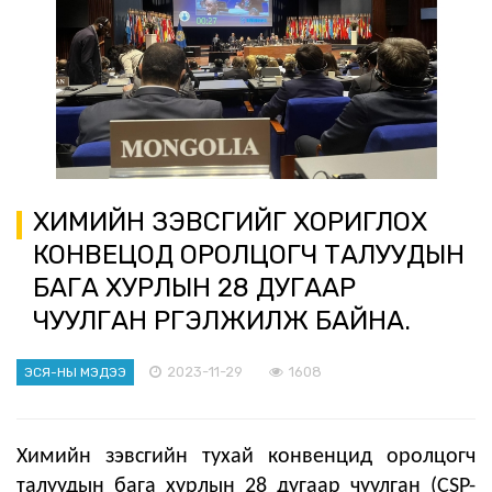
ХИМИЙН ЗЭВСГИЙГ ХОРИГЛОХ
КОНВЕЦОД ОРОЛЦОГЧ ТАЛУУДЫН
БАГА ХУРЛЫН 28 ДУГААР
ЧУУЛГАН ҮРГЭЛЖИЛЖ БАЙНА.
2023-11-29
1608
ЭСЯ-НЫ МЭДЭЭ
Химийн зэвсгийн тухай конвенцид оролцогч
талуудын бага хурлын 28 дугаар чуулган (CSP-