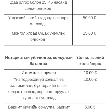
удаа олгох болон 25, 45 насанд
сольж олгоход
Үндэсний энгийн гадаад паспорт
50.00 €
олгоход
Монгол Улсад буцах үнэмлэх
15.00 €
олгоход
Нотариатын үйлчилгээ, консулын
Үйлчилгээний
баталгаа:
хөлс
/
евро
/
Итгэмжлэл гэрчлэх
10.00 €
Ү
нэ тодорхойгүй хэлцэл, өв
10.00 €
залгамжлал, бүх төрлийн гэрээ,
хэлцэл гэрчлэх, өөрчлөлт оруулах,
хугацааг сунгахад
Б
аримт бичгийн орчуулга, баримт
5.00 €