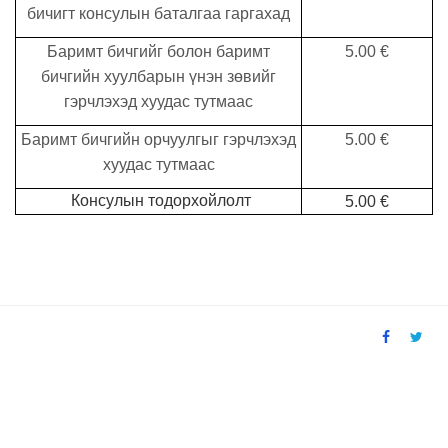
бичигт консулын баталгаа гаргахад
Б
аримт бичгийг болон баримт
5.00
€
бичгийн хуулбарын үнэн зөвийг
гэрчлэхэд хуудас тутмаас
Б
аримт бичгийн орчуулгыг гэрчлэхэд
5.00
€
хуудас тутмаас
Консулын тодорхойлолт
5.00
€