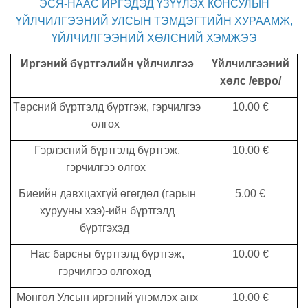
ЭСЯ-НААС ИРГЭДЭД ҮЗҮҮЛЭХ КОНСУЛЫН
ҮЙЛЧИЛГЭЭНИЙ УЛСЫН ТЭМДЭГТИЙН ХУРААМЖ,
ҮЙЛЧИЛГЭЭНИЙ ХӨЛСНИЙ ХЭМЖЭЭ
Иргэний бүртгэлийн үйлчилгээ
Үйлчилгээний
хөлс
/
евро
/
Төрсний бүртгэлд бүртгэж, гэрчилгээ
10.00 €
олгох
Гэрлэсний бүртгэлд бүртгэж,
10.00 €
гэрчилгээ олгох
Биеийн давхцахгүй өгөгдөл (гарын
5.00
€
хурууны хээ)-ийн бүртгэлд
бүртгэхэд
Нас барсны бүртгэлд бүртгэж,
10.00 €
гэрчилгээ олгоход
Монгол Улсын иргэний үнэмлэх анх
10.00 €