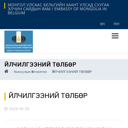
МОНГОЛ УЛСААС БЕЛЬГИЙН ХААНТ УЛСАД СУУГАА
ЭЛЧИН САЙДЫН ЯАМ / EMBASSY OF MONGOLIA IN
BELGIUM
en
mn
ҮЙЛЧИЛГЭЭНИЙ ТӨЛБӨР
Консулын Үйлчилгээ
ҮЙЛЧИЛГЭЭНИЙ ТӨЛБӨР
ҮЙЛЧИЛГЭЭНИЙ ТӨЛБӨР
2022-10-25