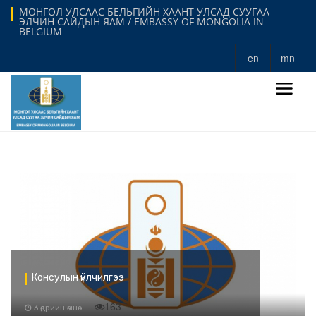
МОНГОЛ УЛСААС БЕЛЬГИЙН ХААНТ УЛСАД СУУГАА
ЭЛЧИН САЙДЫН ЯАМ / EMBASSY OF MONGOLIA IN
BELGIUM
en
mn
Консулын үйлчилгээ
163
3 өдрийн өмнө