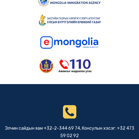
ЭСЯ-ны мэдээ
Бүх нийтийн амралтын өдөр
Элчин сайдын яам ажиллахгүй.
2 сарын өмнө
Элчин сайдын яам +32-2-344 69 74, Консулын хэсэг: +32 473
59 02 92