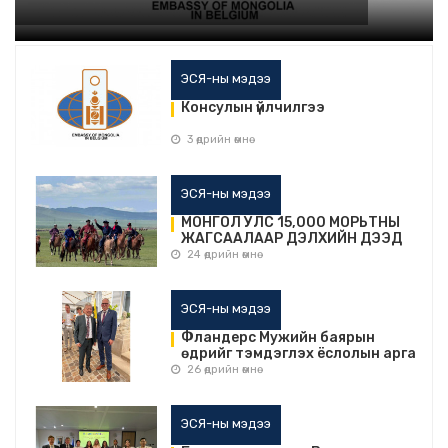
ЭСЯ-ны мэдээ
Консулын үйлчилгээ
3 өдрийн өмнө
ЭСЯ-ны мэдээ
МОНГОЛ УЛС 15,000 МОРЬТНЫ
ЖАГСААЛААР ДЭЛХИЙН ДЭЭД
АМЖИЛТЫГ ШИНЭЧЛЭН
24 өдрийн өмнө
ТОГТООЛОО
ЭСЯ-ны мэдээ
Фландерс Мужийн баярын
өдрийг тэмдэглэх ёслолын арга
хэмжээнд оролцов.
26 өдрийн өмнө
ЭСЯ-ны мэдээ